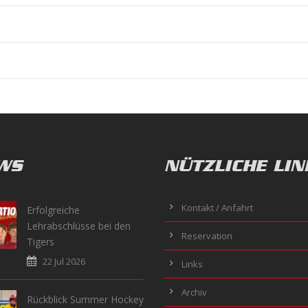
WS
NÜTZLICHE LIN
Kontakt / Anfahrt
Erfolgreiche
Lehrabschlüsse bei den
Reservation
Tigers
22 Jul 2026
Links
Archiv
Rückblick Summer Hockey