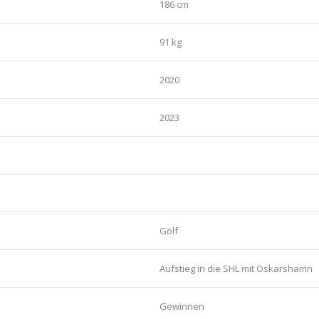
186 cm
91 kg
2020
2023
Golf
Aufstieg in die SHL mit Oskarshamn
Gewinnen