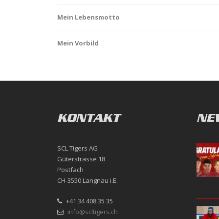
Mein Lebensmotto
Mein Vorbild
KONTAKT
NE
SCL Tigers AG
Güterstrasse 18
Postfach
CH-3550 Langnau i.E.
+41 34 408 35 35
info@scltigers.ch