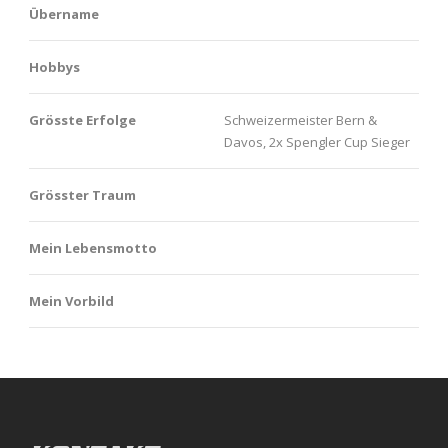
Übername
Hobbys
Grösste Erfolge
Schweizermeister Bern &
Davos, 2x Spengler Cup Sieger
Grösster Traum
Mein Lebensmotto
Mein Vorbild