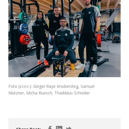
Foto (v.l.n.r.): Ginger Raye Imobersteg, Samuel
Mutzner, Micha Ruesch, Thaddäus Schnider