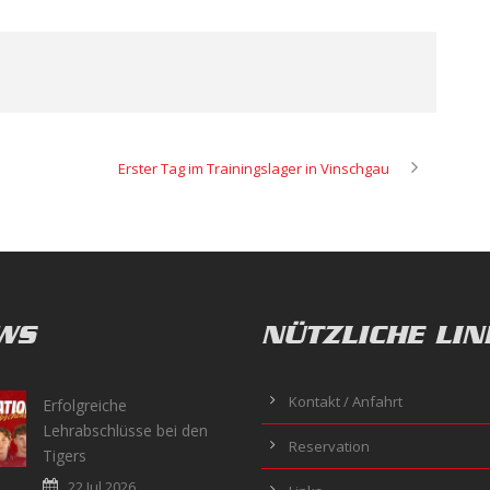
Erster Tag im Trainingslager in Vinschgau
WS
NÜTZLICHE LIN
Kontakt / Anfahrt
Erfolgreiche
Lehrabschlüsse bei den
Reservation
Tigers
22 Jul 2026