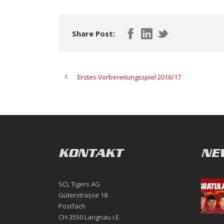
Share Post:
Erstes Vorbereitungsspiel 2016/17
KONTAKT
NE
SCL Tigers AG
Güterstrasse 18
Postfach
CH-3550 Langnau i.E.