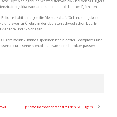
ische Olympiasieger und Weltmeister von 2022 bei den SCL Tigers
stenztrainer Jukka Varmanen und nun auch Hannes Björninen.
Pelicans Lahti, eine geteilte Meisterschaft für Lahti und Jokerit
vle und zwei für Örebro in der obersten schwedischen Liga. Er
f vier Tore und 12 Vorlagen.
ng Tigers meint: «Hannes Björninen ist ein echter Teamplayer und
rbesserung und seine Mentalität sowie sein Charakter passen
twil
Jérôme Bachofner stösst zu den SCL Tigers