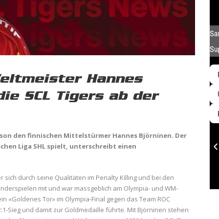
eltmeister Hannes
die SCL Tigers ab der
ison den finnischen Mittelstürmer Hannes Björninen. Der
schen Liga SHL
spielt, unterschreibt einen
r sich durch seine Qualitäten im Penalty Killing und bei den
 Länderspielen mit und war massgeblich am Olympia- und WM-
sein «Goldenes Tor» im Olympia-Final gegen das Team ROC
1-Sieg und damit zur Goldmedaille führte. Mit Björninen stehen