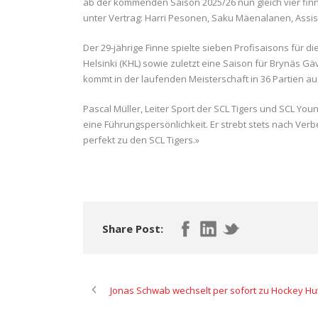
ab der kommenden Saison 2025/26 nun gleich vier finn
unter Vertrag: Harri Pesonen, Saku Mäenalanen, Assi
Der 29-jährige Finne spielte sieben Profisaisons für die 
Helsinki (KHL) sowie zuletzt eine Saison für Brynäs Gä
kommt in der laufenden Meisterschaft in 36 Partien au
Pascal Müller, Leiter Sport der SCL Tigers und SCL You
eine Führungspersönlichkeit. Er strebt stets nach Ve
perfekt zu den SCL Tigers.»
Share Post:
Jonas Schwab wechselt per sofort zu Hockey Hut