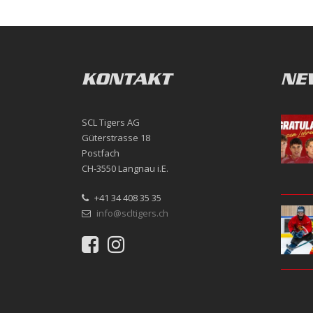
KONTAKT
NE
SCL Tigers AG
Güterstrasse 18
Postfach
CH-3550 Langnau i.E.
+41 34 408 35 35
info@scltigers.ch