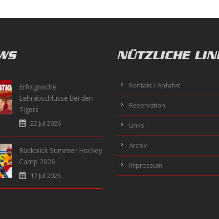
WS
NÜTZLICHE LIN
Kontakt / Anfahrt
Erfolgreiche
Lehrabschlüsse bei den
Reservation
Tigers
22 Jul 2026
Links
Archiv
Rückblick Summer Hockey
Camp 2026
Impressum
17 Jul 2026