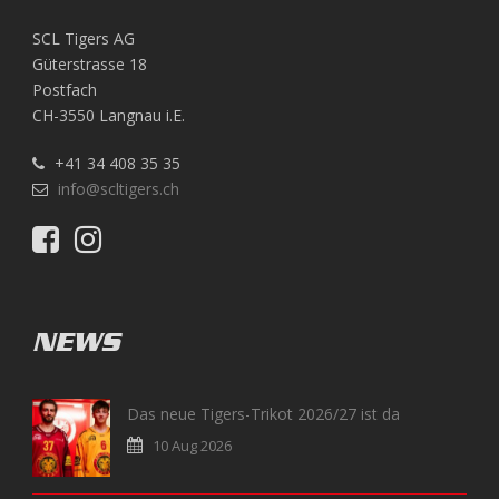
SCL Tigers AG
Güterstrasse 18
Postfach
CH-3550 Langnau i.E.
+41 34 408 35 35
info@scltigers.ch
NEWS
Das neue Tigers-Trikot 2026/27 ist da
10 Aug 2026