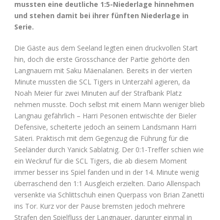
mussten eine deutliche 1:5-Niederlage hinnehmen
und stehen damit bei ihrer fünften Niederlage in
Serie.
Die Gäste aus dem Seeland legten einen druckvollen Start
hin, doch die erste Grosschance der Partie gehörte den
Langnauern mit Saku Mäenalanen. Bereits in der vierten
Minute mussten die SCL Tigers in Unterzahl agieren, da
Noah Meier für zwei Minuten auf der Strafbank Platz
nehmen musste. Doch selbst mit einem Mann weniger blieb
Langnau gefährlich – Harri Pesonen entwischte der Bieler
Defensive, scheiterte jedoch an seinem Landsmann Harri
Säteri. Praktisch mit dem Gegenzug die Führung für die
Seeländer durch Yanick Sablatnig. Der 0:1-Treffer schien wie
ein Weckruf für die SCL Tigers, die ab diesem Moment
immer besser ins Spiel fanden und in der 14. Minute wenig
überraschend den 1:1 Ausgleich erzielten. Dario Allenspach
versenkte via Schlittschuh einen Querpass von Brian Zanetti
ins Tor. Kurz vor der Pause bremsten jedoch mehrere
Strafen den Spielfluss der Langnauer, darunter einmal in