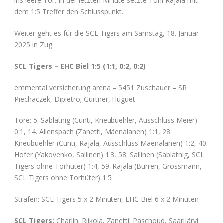
ins leere Tor. In der letzten Minute setzte Toni Rajala mit
dem 1:5 Treffer den Schlusspunkt.
Weiter geht es für die SCL Tigers am Samstag, 18. Januar
2025 in Zug.
SCL Tigers – EHC Biel 1:5 (1:1, 0:2, 0:2)
emmental versicherung arena – 5451 Zuschauer – SR
Piechaczek, Dipietro; Gurtner, Huguet
Tore: 5. Sablatnig (Cunti, Kneubuehler, Ausschluss Meier)
0:1, 14. Allenspach (Zanetti, Mäenalanen) 1:1, 28.
Kneubuehler (Cunti, Rajala, Ausschluss Mäenalanen) 1:2, 40.
Hofer (Yakovenko, Sallinen) 1:3, 58. Sallinen (Sablatnig, SCL
Tigers ohne Torhüter) 1:4, 59. Rajala (Burren, Grossmann,
SCL Tigers ohne Torhüter) 1:5
Strafen: SCL Tigers 5 x 2 Minuten, EHC Biel 6 x 2 Minuten
SCL Tigers:
Charlin; Riikola, Zanetti; Paschoud, Saarijärvi;