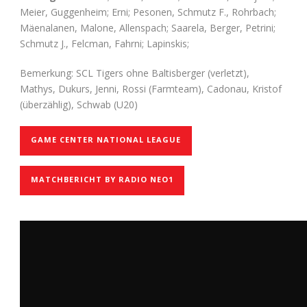
Meier, Guggenheim; Erni; Pesonen, Schmutz F., Rohrbach;
Mäenalanen, Malone, Allenspach; Saarela, Berger, Petrini;
Schmutz J., Felcman, Fahrni; Lapinskis;
Bemerkung: SCL Tigers ohne Baltisberger (verletzt),
Mathys, Dukurs, Jenni, Rossi (Farmteam), Cadonau, Kristof
(überzählig), Schwab (U20)
GAME CENTER NATIONAL LEAGUE
MATCHBERICHT BY RADIO NEO1