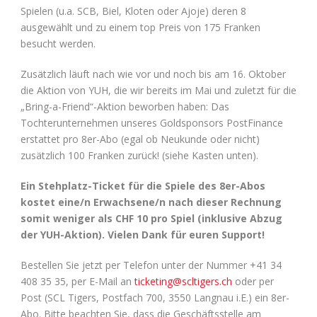
Spielen (u.a. SCB, Biel, Kloten oder Ajoje) deren 8
ausgewählt und zu einem top Preis von 175 Franken
besucht werden.
Zusätzlich läuft nach wie vor und noch bis am 16. Oktober
die Aktion von YUH, die wir bereits im Mai und zuletzt für die
„Bring-a-Friend“-Aktion beworben haben: Das
Tochterunternehmen unseres Goldsponsors PostFinance
erstattet pro 8er-Abo (egal ob Neukunde oder nicht)
zusätzlich 100 Franken zurück! (siehe Kasten unten).
Ein Stehplatz-Ticket für die Spiele des 8er-Abos
kostet eine/n Erwachsene/n nach dieser Rechnung
somit weniger als CHF 10 pro Spiel (inklusive Abzug
der YUH-Aktion). Vielen Dank für euren Support!
Bestellen Sie jetzt per Telefon unter der Nummer +41 34
408 35 35, per E-Mail an
ticketing@scltigers.ch
oder per
Post (SCL Tigers, Postfach 700, 3550 Langnau i.E.) ein 8er-
Abo. Bitte beachten Sie, dass die Geschäftsstelle am