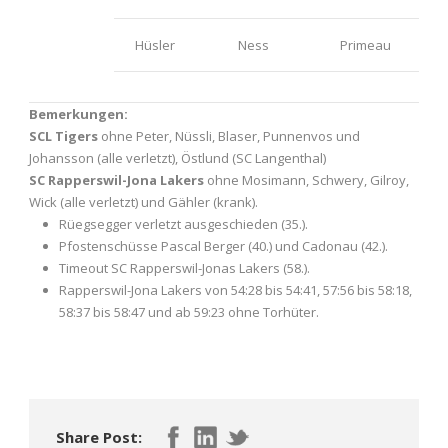
Hüsler
Ness
Primeau
Bemerkungen:
SCL Tigers
ohne Peter, Nüssli, Blaser, Punnenvos und
Johansson (alle verletzt), Östlund (SC Langenthal)
SC Rapperswil-Jona Lakers
ohne Mosimann, Schwery, Gilroy,
Wick (alle verletzt) und Gähler (krank).
Rüegsegger verletzt ausgeschieden (35.).
Pfostenschüsse Pascal Berger (40.) und Cadonau (42.).
Timeout SC Rapperswil-Jonas Lakers (58.).
Rapperswil-Jona Lakers von 54:28 bis 54:41, 57:56 bis 58:18,
58:37 bis 58:47 und ab 59:23 ohne Torhüter.
Share Post: