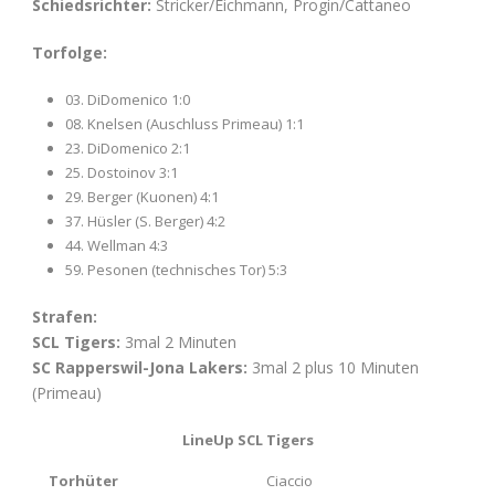
Schiedsrichter:
Stricker/Eichmann, Progin/Cattaneo
Torfolge:
03. DiDomenico 1:0
08. Knelsen (Auschluss Primeau) 1:1
23. DiDomenico 2:1
25. Dostoinov 3:1
29. Berger (Kuonen) 4:1
37. Hüsler (S. Berger) 4:2
44. Wellman 4:3
59. Pesonen (technisches Tor) 5:3
Strafen:
SCL Tigers:
3mal 2 Minuten
SC Rapperswil-Jona Lakers:
3mal 2 plus 10 Minuten
(Primeau)
LineUp SCL Tigers
Torhüter
Ciaccio