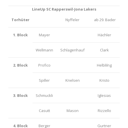
LineUp SC Rapperswil-Jona Lakers
Torhüter
Nyffeler
ab 29. Bader
1. Block
Mayer
Hächler
Wellmann
Schlagenhauf
Clark
2. Block
Profico
Helblilng
Spiller
Knelsen
Kristo
3. Block
Schmuckli
Iglesias
Casutt
Mason
Rizzello
4. Block
Berger
Gurtner