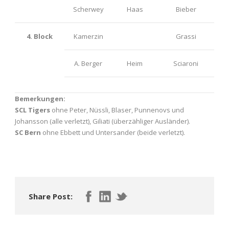
Scherwey
Haas
Bieber
4. Block
Kamerzin
Grassi
A. Berger
Heim
Sciaroni
Bemerkungen:
SCL Tigers
ohne Peter, Nüssli, Blaser, Punnenovs und
Johansson (alle verletzt), Giliati (überzähliger Ausländer).
SC Bern
ohne Ebbett und Untersander (beide verletzt).
Share Post: