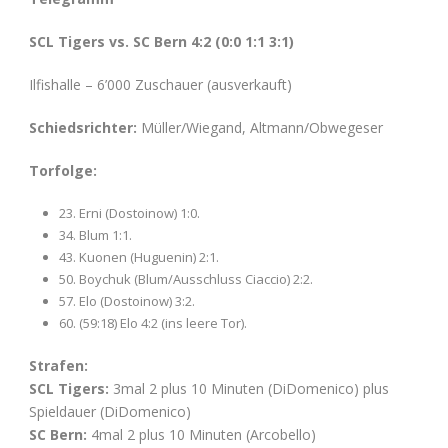
SCL Tigers vs. SC Bern 4:2 (0:0 1:1 3:1)
Ilfishalle – 6’000 Zuschauer (ausverkauft)
Schiedsrichter:
Müller/Wiegand, Altmann/Obwegeser
Torfolge:
23. Erni (Dostoinow) 1:0.
34. Blum 1:1.
43. Kuonen (Huguenin) 2:1.
50. Boychuk (Blum/Ausschluss Ciaccio) 2:2.
57. Elo (Dostoinow) 3:2.
60. (59:18) Elo 4:2 (ins leere Tor).
Strafen:
SCL Tigers:
3mal 2 plus 10 Minuten (DiDomenico) plus
Spieldauer (DiDomenico)
SC Bern:
4mal 2 plus 10 Minuten (Arcobello)