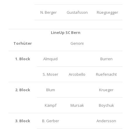
N. Berger
Gustafsson
Rüegsegger
LineUp SC Bern
Torhüter
Genoni
1. Block
Almquid
Burren
S. Moser
Arcobello
Ruefenacht
2. Block
Blum
Krueger
Kämpf
Mursak
Boychuk
3. Block
B. Gerber
Andersson