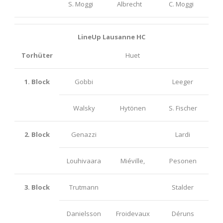
S. Moggi
Albrecht
C. Moggi
LineUp Lausanne HC
Torhüter
Huet
1. Block
Gobbi
Leeger
Walsky
Hytönen
S. Fischer
2. Block
Genazzi
Lardi
Louhivaara
Miéville,
Pesonen
3. Block
Trutmann
Stalder
Danielsson
Froidevaux
Déruns