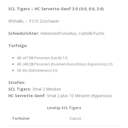
SCL Tigers – HC Servette-Genf 3:0
(0:0, 0:0, 3:0)
Ilfishalle, – 5’210 Zuschauer
Schiedsrichter:
Hebeisen
/
Fonselius, Castelli/Fuchs.
Torfolge:
48. (47:38) Pesonen (Lardi) 1:0.
49. (48:28) Pesonen (Kuonen/Ausschluss Kyparissis) 2:0.
58. Elo (DiDomenico) 3:0.
Strafen:
SCL Tigers:
3mal 2 Minuten
HC Servette-Genf:
5mal 2 plus 10 Minuten (Kyparissis)
LineUp SCL Tigers
Torhüter
Ciaccio