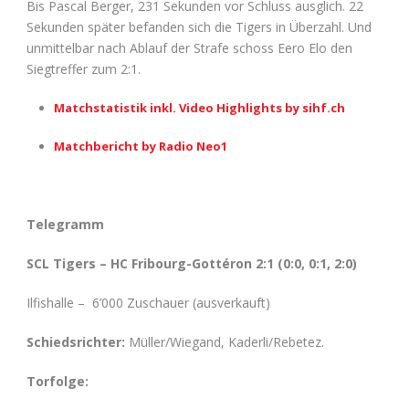
Bis Pascal Berger, 231 Sekunden vor Schluss ausglich. 22
Sekunden später befanden sich die Tigers in Überzahl. Und
unmittelbar nach Ablauf der Strafe schoss Eero Elo den
Siegtreffer zum 2:1.
Matchstatistik inkl. Video Highlights by sihf.ch
Matchbericht by Radio Neo1
Telegramm
SCL Tigers – HC Fribourg-Gottéron 2:1 (0:0, 0:1, 2:0)
Ilfishalle – 6’000 Zuschauer (ausverkauft)
Schiedsrichter:
Müller/Wiegand, Kaderli/Rebetez.
Torfolge: