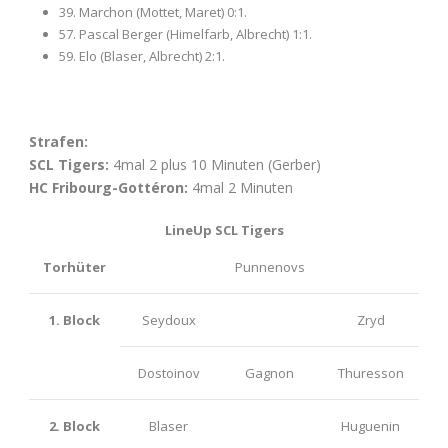
39. Marchon (Mottet, Maret) 0:1.
57. Pascal Berger (Himelfarb, Albrecht) 1:1.
59. Elo (Blaser, Albrecht) 2:1.
Strafen:
SCL Tigers:
4mal 2 plus 10 Minuten (Gerber)
HC Fribourg-Gottéron:
4mal 2 Minuten
LineUp SCL Tigers
Torhüter
Punnenovs
1. Block
Seydoux
Zryd
Dostoinov
Gagnon
Thuresson
2. Block
Blaser
Huguenin