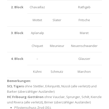
2. Block
Chavaillaz
Rathgeb
Mottet
Slater
Fritsche
3. Block
Aplanalp
Maret
Chiquet
Meunieur
Neuenschwander
4. Block
–
Glauser
Kühni
Schmutz
Marchon
Bemerkungen:
SCL Tigers
ohne Stettler, Erkinjuntti, Nüssli (alle verletzt) und
Barker (überzähliger Ausländer)
HC Fribourg-Gottéron
ohne Vauclair, Sprunger, Schilt, Kienzle
und Rivera (alle verletzt), Birner (überzähliger Ausländer)
Pfostenschuss Zryd (30.).