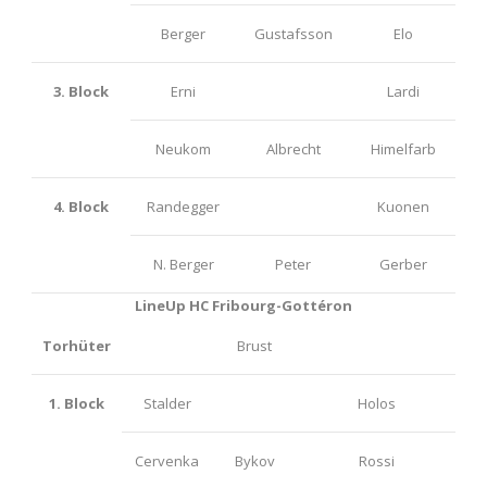
Berger
Gustafsson
Elo
3. Block
Erni
Lardi
Neukom
Albrecht
Himelfarb
4. Block
Randegger
Kuonen
N. Berger
Peter
Gerber
LineUp HC Fribourg-Gottéron
Torhüter
Brust
1. Block
Stalder
Holos
Cervenka
Bykov
Rossi