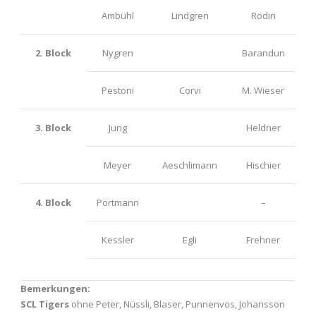
Ambühl
Lindgren
Rödin
2. Block
Nygren
Barandun
Pestoni
Corvi
M. Wieser
3. Block
Jung
Heldner
Meyer
Aeschlimann
Hischier
4. Block
Portmann
–
Kessler
Egli
Frehner
Bemerkungen:
SCL Tigers
ohne Peter, Nüssli, Blaser, Punnenvos, Johansson