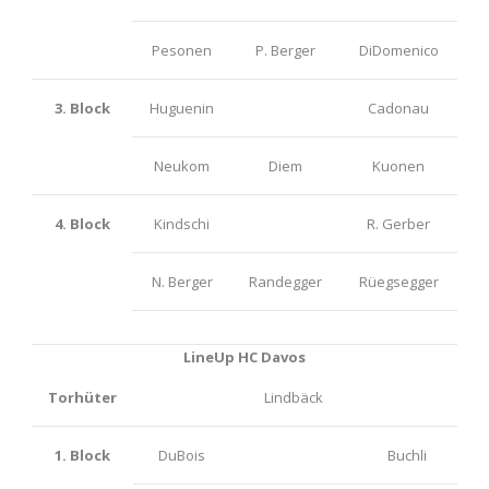
Pesonen
P. Berger
DiDomenico
3. Block
Huguenin
Cadonau
Neukom
Diem
Kuonen
4. Block
Kindschi
R. Gerber
N. Berger
Randegger
Rüegsegger
LineUp HC Davos
Torhüter
Lindbäck
1. Block
DuBois
Buchli