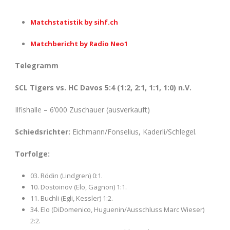
Matchstatistik by sihf.ch
Matchbericht by Radio Neo1
Telegramm
SCL Tigers vs. HC Davos 5:4 (1:2, 2:1, 1:1, 1:0) n.V.
Ilfishalle – 6’000 Zuschauer (ausverkauft)
Schiedsrichter:
Eichmann/Fonselius, Kaderli/Schlegel.
Torfolge:
03. Rödin (Lindgren) 0:1.
10. Dostoinov (Elo, Gagnon) 1:1.
11. Buchli (Egli, Kessler) 1:2.
34. Elo (DiDomenico, Huguenin/Ausschluss Marc Wieser)
2:2.