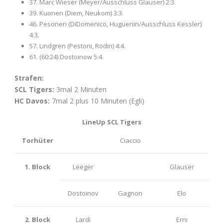
37. Marc Wieser (Meyer/Ausschluss Glauser) 2:3.
39. Kuonen (Diem, Neukom) 3:3.
46. Pesonen (DiDomenico, Huguenin/Ausschluss Kessler)
4:3.
57. Lindgren (Pestoni, Rödin) 4:4.
61. (60:24) Dostoinow 5:4.
Strafen:
SCL Tigers:
3mal 2 Minuten
HC Davos:
7mal 2 plus 10 Minuten (Egli)
LineUp SCL Tigers
Torhüter
Ciaccio
1. Block
Leeger
Glauser
Dostoinov
Gagnon
Elo
2. Block
Lardi
Erni