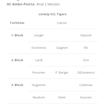
HC Ambri-Piotta:
4mal 2 Minuten
LineUp SCL Tigers
Torhüter
Ciaccio
1. Block
Leeger
Glauser
Dostoinov
Gagnon
Elo
2. Block
Lardi
Erni
Pesonen
P. Berger
DiDomenico
3. Block
Huguenin
Cadonau
Neukom
Diem
Kuonen