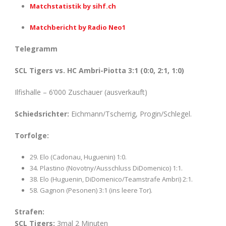
Matchstatistik by sihf.ch
Matchbericht by Radio Neo1
Telegramm
SCL Tigers vs. HC Ambri-Piotta 3:1 (0:0, 2:1, 1:0)
Ilfishalle – 6’000 Zuschauer (ausverkauft)
Schiedsrichter:
Eichmann/Tscherrig, Progin/Schlegel.
Torfolge:
29. Elo (Cadonau, Huguenin) 1:0.
34. Plastino (Novotny/Ausschluss DiDomenico) 1:1.
38. Elo (Huguenin, DiDomenico/Teamstrafe Ambri) 2:1.
58. Gagnon (Pesonen) 3:1 (ins leere Tor).
Strafen:
SCL Tigers:
3mal 2 Minuten