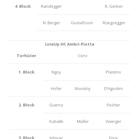
4. Block
Randegger
R. Gerber
N. Berger
Gustafsson
Rüegsegger
LineUp HC Ambri-Piotta
Torhüter
Conz
1. Block
Ngoy
Plastino
Hofer
Novotny
D’Agostini
2. Block
Guerra
Fischer
Kubalik
Müller
Zwerger
3. Block
Jelovac
Fora