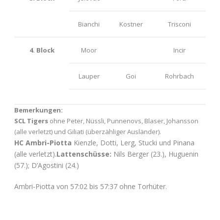
Bianchi
Kostner
Trisconi
4. Block
Moor
Incir
Lauper
Goi
Rohrbach
Bemerkungen:
SCL Tigers
ohne Peter, Nüssli, Punnenovs, Blaser, Johansson
(alle verletzt) und Giliati (überzähliger Ausländer).
HC Ambri-Piotta
Kienzle, Dotti, Lerg, Stucki und Pinana
(alle verletzt).
Lattenschüsse:
Nils Berger (23.), Huguenin
(57.); D’Agostini (24.)
Ambri-Piotta von 57:02 bis 57:37 ohne Torhüter.