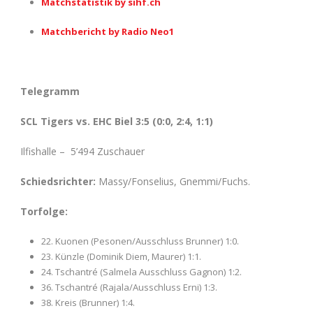
Matchstatistik by sihf.ch
Matchbericht by Radio Neo1
Telegramm
SCL Tigers vs. EHC Biel 3
:5
(0:0, 2:4, 1:1)
Ilfishalle – 5’494 Zuschauer
Schiedsrichter:
Massy/Fonselius, Gnemmi/Fuchs.
Torfolge:
22. Kuonen (Pesonen/Ausschluss Brunner) 1:0.
23. Künzle (Dominik Diem, Maurer) 1:1.
24. Tschantré (Salmela Ausschluss Gagnon) 1:2.
36. Tschantré (Rajala/Ausschluss Erni) 1:3.
38. Kreis (Brunner) 1:4.