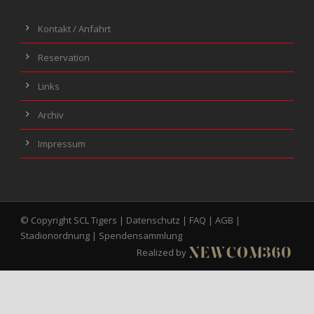
Kontakt / Anfahrt
Reservation
Links
Archiv
Impressum
© Copyright SCL Tigers |
Datenschutz
|
FAQ
|
AGB
|
Stadionordnung
|
Spendensammlung
Realized by