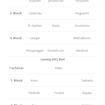
Kuonen
Johansson
Pesonen
3. Block
Cadonau
Huguenin
R. Gerber
Diem
Dostoinov
4. Block
Leeger
Melnalksnis
Rüegsegger
Gustafsson
Neukom
LineUp EHC Biel
Torhüter
Hiller
1. Block
Kreis
Salmela
Pedretti
Pouliot
Rajala