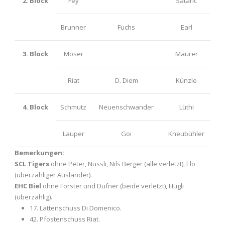
2. Block
Fey
Sataric
Brunner
Fuchs
Earl
3. Block
Moser
Maurer
Riat
D. Diem
Künzle
4. Block
Schmutz
Neuenschwander
Lüthi
Lauper
Goi
Kneubühler
Bemerkungen:
SCL Tigers
ohne Peter, Nüssli, Nils Berger (alle verletzt), Elo
(überzähliger Ausländer).
EHC Biel
ohne Forster und Dufner (beide verletzt), Hügli
(überzählig).
17. Lattenschuss Di Domenico.
42. Pfostenschuss Riat.