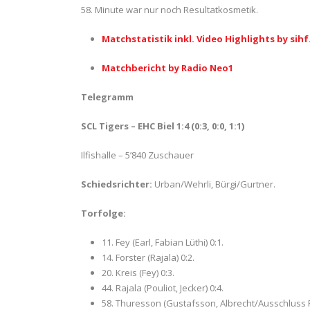
58. Minute war nur noch Resultatkosmetik.
Matchstatistik inkl. Video Highlights by sihf
Matchbericht by Radio Neo1
Telegramm
SCL Tigers – EHC Biel 1:4 (0:3, 0:0, 1:1)
Ilfishalle – 5’840 Zuschauer
Schiedsrichter:
Urban/Wehrli, Bürgi/Gurtner.
Torfolge:
11. Fey (Earl, Fabian Lüthi) 0:1.
14. Forster (Rajala) 0:2.
20. Kreis (Fey) 0:3.
44. Rajala (Pouliot, Jecker) 0:4.
58. Thuresson (Gustafsson, Albrecht/Ausschluss Po