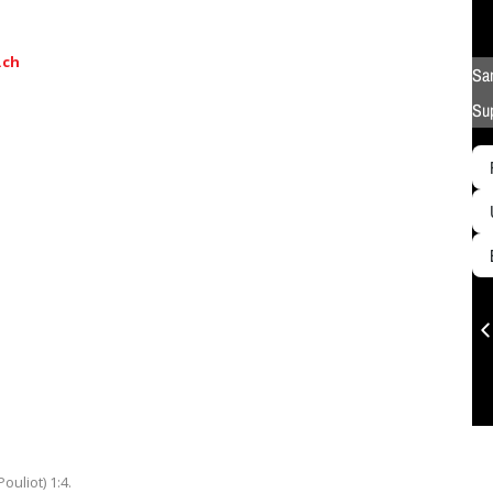
.ch
uliot) 1:4.