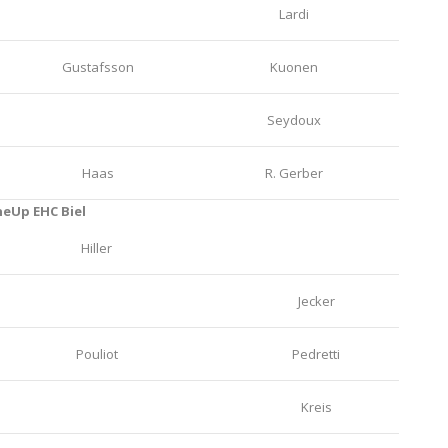
Lardi
Gustafsson
Kuonen
Seydoux
Haas
R. Gerber
neUp EHC Biel
Hiller
Jecker
Pouliot
Pedretti
Kreis