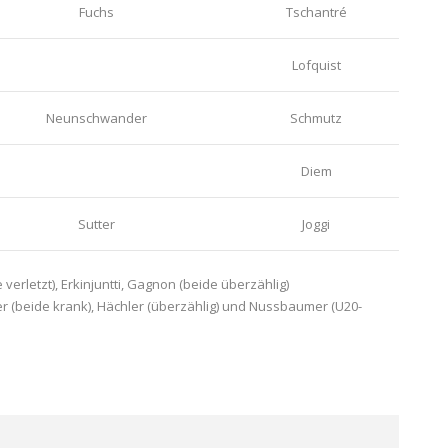
Fuchs
Tschantré
Lofquist
Neunschwander
Schmutz
Diem
Sutter
Joggi
e verletzt), Erkinjuntti, Gagnon (beide überzählig)
einer (beide krank), Hächler (überzählig) und Nussbaumer (U20-