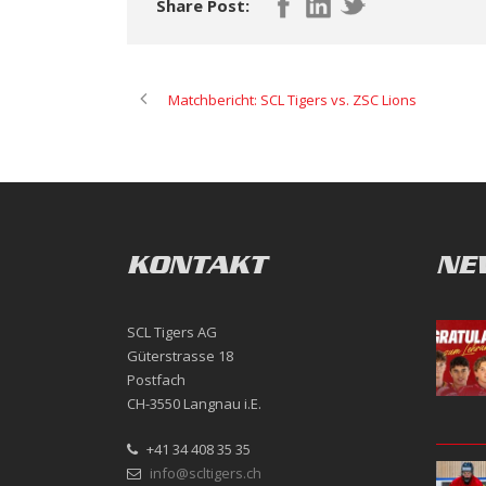
Share Post:
Matchbericht: SCL Tigers vs. ZSC Lions
KONTAKT
NE
SCL Tigers AG
Güterstrasse 18
Postfach
CH-3550 Langnau i.E.
+41 34 408 35 35
info@scltigers.ch