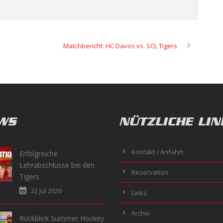
Matchbericht: HC Davos vs. SCL Tigers
WS
NÜTZLICHE LIN
Kontakt / Anfahrt
Erfolgreiche
Lehrabschlüsse bei den
Reservation
Tigers
22 Jul 2026
Links
Archiv
Rückblick Summer Hockey