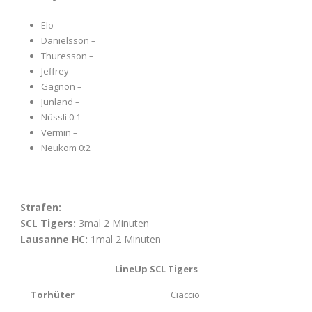
Elo –
Danielsson –
Thuresson –
Jeffrey –
Gagnon –
Junland –
Nüssli 0:1
Vermin –
Neukom 0:2
Strafen:
SCL Tigers:
3mal 2 Minuten
Lausanne HC:
1mal 2 Minuten
LineUp SCL Tigers
Torhüter
Ciaccio