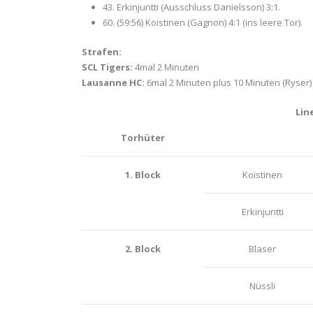
43. Erkinjuntti (Ausschluss Danielsson) 3:1.
60. (59:56) Koistinen (Gagnon) 4:1 (ins leere Tor).
Strafen:
SCL Tigers:
4mal 2 Minuten
Lausanne HC:
6mal 2 Minuten plus 10 Minuten (Ryser)
Lin
Torhüter
1. Block
Koistinen
Erkinjuntti
2. Block
Blaser
Nüssli