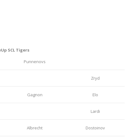
eUp SCL Tigers
Punnenovs
Zryd
Gagnon
Elo
Lardi
Albrecht
Dostoinov