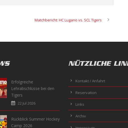
Matchbericht: HC Lugano vs. SCL Tigers
WS
NÜTZLICHE LIN
Kontakt / Anfahrt
Erfolgreiche
Lehrabschlüsse bei den
Reservation
Tigers
22 Jul 2026
Links
Archiv
Rückblick Summer Hockey
Camp 2026
Impressum