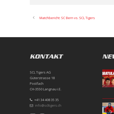
Matchbericht: SC Bern vs. SCL Tigers
KONTAKT
NE
SCL Tigers AG
Güterstrasse 18
Postfach
CH-3550 Langnau i.E.
+41 34 408 35 35
info@scltigers.ch