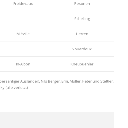
Froidevaux
Pesonen
Schelling
Miéville
Herren
Vouardoux
In-Albon
Kneubuehler
zähliger Ausländer), Nils Berger, Erni, Müller, Peter und Stettler.
 (alle verletzt).