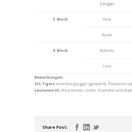
Zangger
3. Block
Frick
Ryser
4. Block
Roberts
Conz
Bemerkungen:
SCL Tigers
ohne Rüegsegger (gesperrt), Thuresson (über
Lausanne HC
ohne Nodari, Gobbi, Trutmann und Walsky
Share Post: