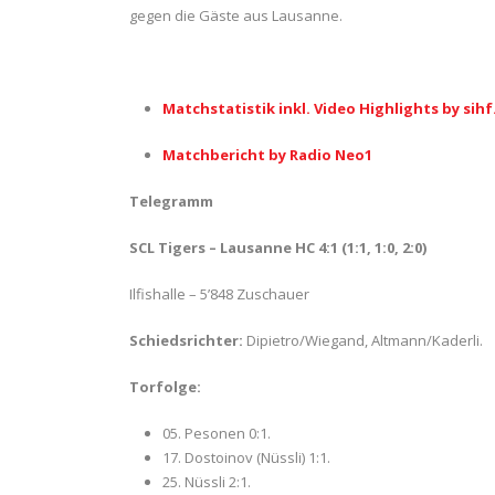
gegen die Gäste aus Lausanne.
Matchstatistik inkl. Video Highlights by sihf
Matchbericht by Radio Neo1
Telegramm
SCL Tigers – Lausanne HC 4:1 (1:1, 1:0, 2:0)
Ilfishalle – 5’848 Zuschauer
Schiedsrichter:
Dipietro/Wiegand, Altmann/Kaderli.
Torfolge:
05. Pesonen 0:1.
17. Dostoinov (Nüssli) 1:1.
25. Nüssli 2:1.