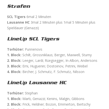
Strafen
SCL Tigers
6mal 2 Minuten
Lausanne HC
3mal 2 Minuten plus 1mal 5 Minuten plus
Spieldauer (Genazzi)
LineUp SCL Tigers
Torhüter:
Punnenovs
1. Block:
Schilt, Grossniklaus;
Berger, Maxwell, Sturny
2. Block:
Leeger, Lardi; Rüegsegger, In-Albon, Andersons
3. Block:
Erni, Huguenin; Dostoinov, Petrini, Weibel
4. Block:
Bircher; J. Schmutz, F. Schmutz, Nilsson
LineUp Lausanne HC
Torhüter:
Stephan
1. Block:
Marti, Genazzi; Kenins, Malgin, Gibbons
2. Block:
Frick, Heldner; Bozon, Emmerton, Bertschy