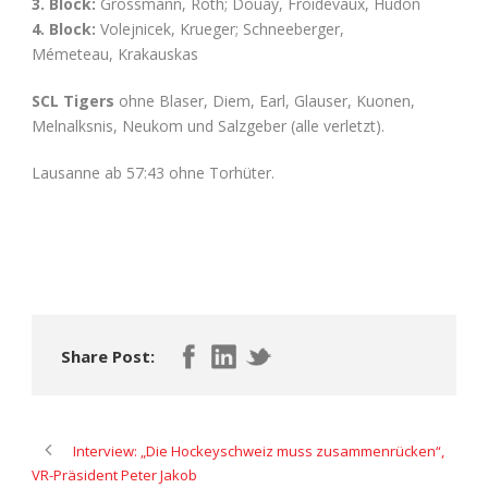
3. Block:
Grossmann, Roth; Douay, Froidevaux, Hudon
4. Block:
Volejnicek, Krueger; Schneeberger,
Mémeteau, Krakauskas
SCL Tigers
ohne Blaser, Diem, Earl, Glauser, Kuonen,
Melnalksnis, Neukom und Salzgeber (alle verletzt).
Lausanne ab 57:43 ohne Torhüter.
Share Post:
Interview: „Die Hockeyschweiz muss zusammenrücken“,
VR-Präsident Peter Jakob