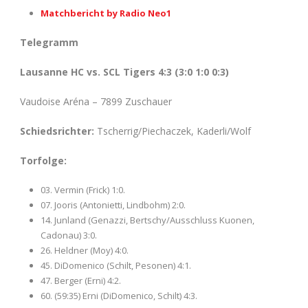
Matchbericht by Radio Neo1
Telegramm
Lausanne HC vs. SCL Tigers 4:3 (3:0 1:0 0
:3)
Vaudoise Aréna – 7899 Zuschauer
Schiedsrichter:
Tscherrig/Piechaczek, Kaderli/Wolf
Torfolge:
03. Vermin (Frick) 1:0.
07. Jooris (Antonietti, Lindbohm) 2:0.
14. Junland (Genazzi, Bertschy/Ausschluss Kuonen,
Cadonau) 3:0.
26. Heldner (Moy) 4:0.
45. DiDomenico (Schilt, Pesonen) 4:1.
47. Berger (Erni) 4:2.
60. (59:35) Erni (DiDomenico, Schilt) 4:3.