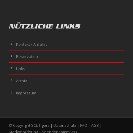
NÜTZLICHE LINKS
Kontakt / Anfahrt
Reservation
Links
Archiv
Impressum
© Copyright SCL Tigers |
Datenschutz
|
FAQ
|
AGB
|
Stadionordnung
|
Spendensammlung