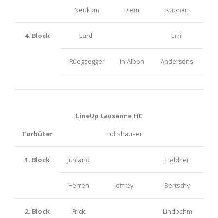
Neukom
Diem
Kuonen
4. Block
Lardi
Erni
Rüegsegger
In-Albon
Andersons
LineUp Lausanne HC
Torhüter
Boltshauser
1. Block
Junland
Heldner
Herren
Jeffrey
Bertschy
2. Block
Frick
Lindbohm