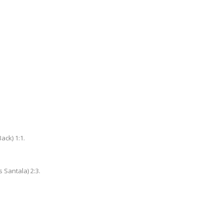
ack) 1:1.
 Santala) 2:3.