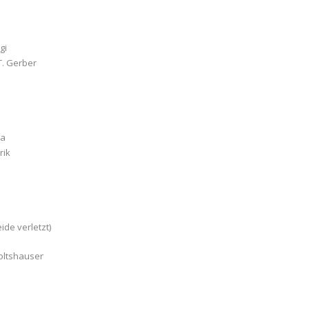
gi
T. Gerber
la
rik
ide verletzt)
oltshauser