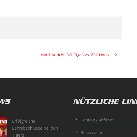
Matchbericht: SCL Tiges vs. ZSC Lions
WS
NÜTZLICHE LIN
Kontakt / Anfahrt
Erfolgreiche
Lehrabschlüsse bei den
Reservation
Tigers