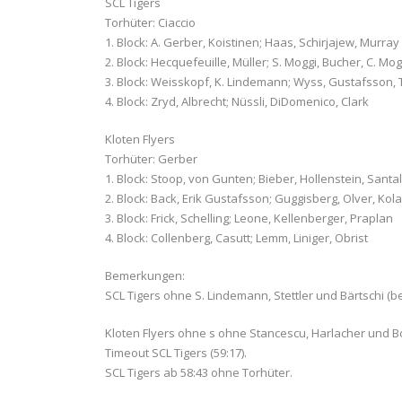
SCL Tigers
Torhüter: Ciaccio
1. Block: A. Gerber, Koistinen; Haas, Schirjajew, Murray
2. Block: Hecquefeuille, Müller; S. Moggi, Bucher, C. Mog
3. Block: Weisskopf, K. Lindemann; Wyss, Gustafsson, 
4. Block: Zryd, Albrecht; Nüssli, DiDomenico, Clark
Kloten Flyers
Torhüter: Gerber
1. Block: Stoop, von Gunten; Bieber, Hollenstein, Santa
2. Block: Back, Erik Gustafsson; Guggisberg, Olver, Kola
3. Block: Frick, Schelling; Leone, Kellenberger, Praplan
4. Block: Collenberg, Casutt; Lemm, Liniger, Obrist
Bemerkungen:
SCL Tigers ohne S. Lindemann, Stettler und Bärtschi (be
Kloten Flyers ohne s ohne Stancescu, Harlacher und B
Timeout SCL Tigers (59:17).
SCL Tigers ab 58:43 ohne Torhüter.