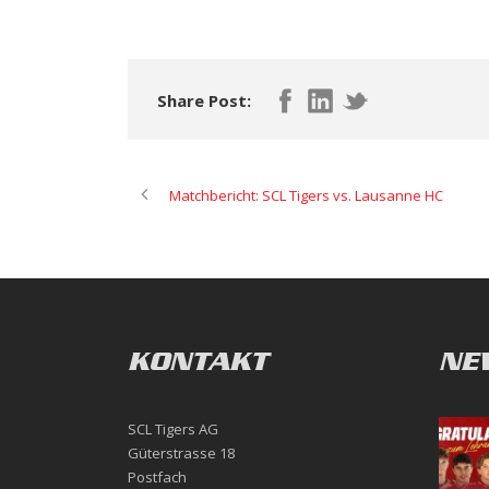
Share Post:
Matchbericht: SCL Tigers vs. Lausanne HC
KONTAKT
NE
SCL Tigers AG
Güterstrasse 18
Postfach