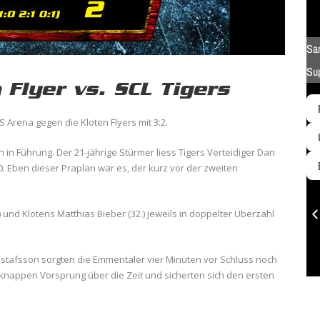
 Flyer vs. SCL Tigers
S Arena gegen die Kloten Flyers mit 3:2.
n in Führung. Der 21-jährige Stürmer liess Tigers Verteidiger Dan
 Eben dieser Praplan war es, der kurz vor der zweiten
und Klotens Matthias Bieber (32.) jeweils in doppelter Überzahl
ustafsson sorgten die Emmentaler vier Minuten vor Schluss noch
knappen Vorsprung über die Zeit und sicherten sich den ersten