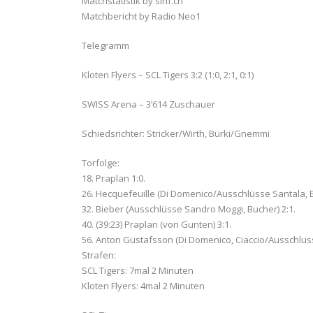
Matchstatistik by sihf.ch
Matchbericht by Radio Neo1
Telegramm
Kloten Flyers – SCL Tigers 3:2 (1:0, 2:1, 0:1)
SWISS Arena – 3’614 Zuschauer
Schiedsrichter: Stricker/Wirth, Bürki/Gnemmi
Torfolge:
18. Praplan 1:0.
26. Hecquefeuille (Di Domenico/Ausschlüsse Santala, B
32. Bieber (Ausschlüsse Sandro Moggi, Bucher) 2:1.
40. (39:23) Praplan (von Gunten) 3:1.
56. Anton Gustafsson (Di Domenico, Ciaccio/Ausschluss
Strafen:
SCL Tigers: 7mal 2 Minuten
Kloten Flyers: 4mal 2 Minuten