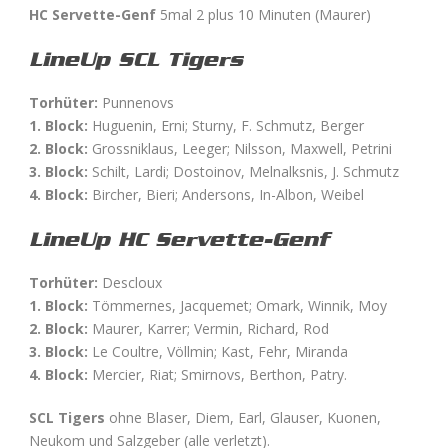
HC Servette-Genf
5mal 2 plus 10 Minuten (Maurer)
LineUp SCL Tigers
Torhüter:
Punnenovs
1. Block:
Huguenin, Erni; Sturny, F. Schmutz, Berger
2. Block:
Grossniklaus, Leeger; Nilsson, Maxwell, Petrini
3. Block:
Schilt, Lardi; Dostoinov, Melnalksnis, J. Schmutz
4. Block:
Bircher, Bieri; Andersons, In-Albon, Weibel
LineUp HC Servette-Genf
Torhüter:
Descloux
1. Block:
Tömmernes, Jacquemet; Omark, Winnik, Moy
2. Block:
Maurer, Karrer; Vermin, Richard, Rod
3. Block:
Le Coultre, Völlmin; Kast, Fehr, Miranda
4. Block:
Mercier, Riat; Smirnovs, Berthon, Patry.
SCL Tigers
ohne Blaser, Diem, Earl, Glauser, Kuonen,
Neukom und Salzgeber (alle verletzt).