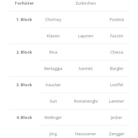
Torhüter
Zurkirchen
1. Block
Chorney
Postma
Klasen
Lajunen
Fazzini
2. Block
Riva
Chiesa
Bertaggia
Sannitz
Bürgler
3. Block
Vauclair
Loeffel
Suri
Romanenghi
Lammer
4. Block
Wellinger
Jecker
Jörg
Haussener
Zangger