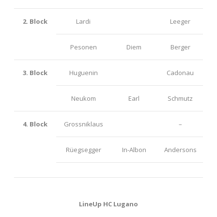
2. Block
Lardi
Leeger
Pesonen
Diem
Berger
3. Block
Huguenin
Cadonau
Neukom
Earl
Schmutz
4. Block
Grossniklaus
–
Rüegsegger
In-Albon
Andersons
LineUp HC Lugano