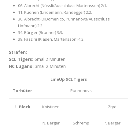
06. Albrecht (Nüssli/Ausschluss Martensson) 2:1.
11. Kuonen (Lindemann, Randegger) 2:2.
30. Albrecht (DiDomenico, Punnenovs/Ausschluss
Hofmann) 2:3.
34. Bürgler (Brunner) 3:3.
39. Fazzini (Klasen, Martensson) 4:3.
Strafen:
SCL Tigers:
6
mal 2 Minuten
HC Lugano:
3mal 2 Minuten
LineUp SCL Tigers
Torhüter
Punnenovs
1. Block
Koistinen
Zryd
N. Berger
Schremp
P. Berger