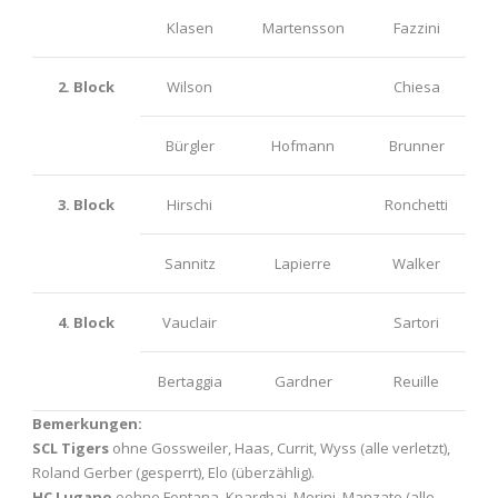
Klasen
Martensson
Fazzini
2. Block
Wilson
Chiesa
Bürgler
Hofmann
Brunner
3. Block
Hirschi
Ronchetti
Sannitz
Lapierre
Walker
4. Block
Vauclair
Sartori
Bertaggia
Gardner
Reuille
Bemerkungen:
SCL Tigers
ohne Gossweiler, Haas, Currit, Wyss (alle verletzt),
Roland Gerber (gesperrt), Elo (überzählig).
HC Lugano
oohne Fontana, Kparghai, Morini, Manzato (alle