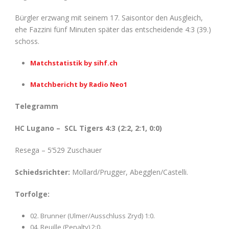
Bürgler erzwang mit seinem 17. Saisontor den Ausgleich,
ehe Fazzini fünf Minuten später das entscheidende 4:3 (39.)
schoss.
Matchstatistik by sihf.ch
Matchbericht by Radio Neo1
Telegramm
HC Lugano – SCL Tigers 4:3 (2:2, 2:1, 0:0)
Resega – 5’529 Zuschauer
Schiedsrichter:
Mollard/Prugger, Abegglen/Castelli.
Torfolge:
02. Brunner (Ulmer/Ausschluss Zryd) 1:0.
04. Reuille (Penalty) 2:0.