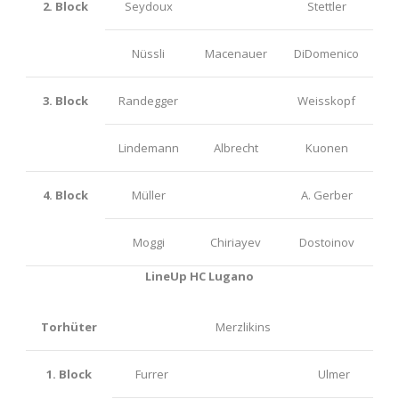
2. Block
Seydoux
Stettler
Nüssli
Macenauer
DiDomenico
3. Block
Randegger
Weisskopf
Lindemann
Albrecht
Kuonen
4. Block
Müller
A. Gerber
Moggi
Chiriayev
Dostoinov
LineUp HC Lugano
Torhüter
Merzlikins
1. Block
Furrer
Ulmer