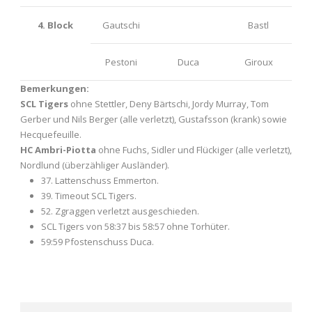
4. Block
Gautschi
Bastl
Pestoni
Duca
Giroux
Bemerkungen:
SCL Tigers
ohne Stettler, Deny Bärtschi, Jordy Murray, Tom
Gerber und Nils Berger (alle verletzt), Gustafsson (krank) sowie
Hecquefeuille.
HC Ambri-Piotta
ohne Fuchs, Sidler und Flückiger (alle verletzt),
Nordlund (überzähliger Ausländer).
37. Lattenschuss Emmerton.
39. Timeout SCL Tigers.
52. Zgraggen verletzt ausgeschieden.
SCL Tigers von 58:37 bis 58:57 ohne Torhüter.
59:59 Pfostenschuss Duca.