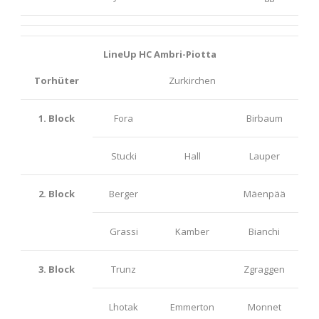
LineUp HC Ambri-Piotta
Torhüter
Zurkirchen
1. Block
Fora
Birbaum
Stucki
Hall
Lauper
2. Block
Berger
Mäenpää
Grassi
Kamber
Bianchi
3. Block
Trunz
Zgraggen
Lhotak
Emmerton
Monnet