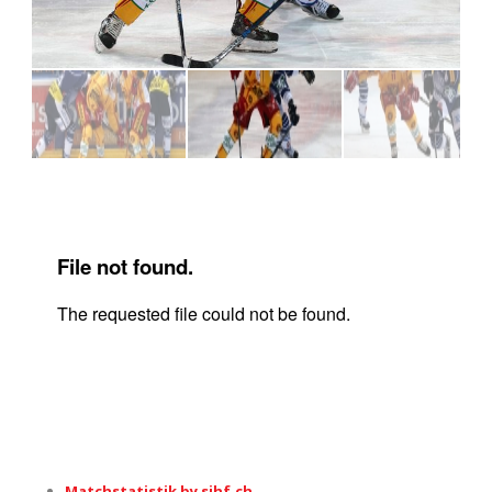
Matchstatistik by sihf.ch