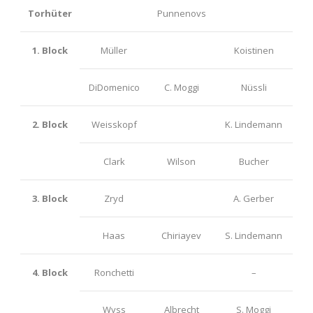
Torhüter
Punnenovs
1. Block
Müller
Koistinen
DiDomenico
C. Moggi
Nüssli
2. Block
Weisskopf
K. Lindemann
Clark
Wilson
Bucher
3. Block
Zryd
A. Gerber
Haas
Chiriayev
S. Lindemann
4. Block
Ronchetti
–
Wyss
Albrecht
S. Moggi