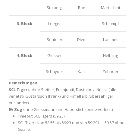
Stalberg
Roe
Martschini
3. Block
Leeger
Schlumpf
Senteler
Diem
Lammer
4. Block
Giesser
Helbling
Schnyder
Kast
Zehnder
Bemerkungen:
SCL Tigers
ohne Stettler, Erkinjuntti, Dostoinov, Nüssli (alle
verletzt), Gustafsson (krank) und Himelfarb (überzähliger
Ausländer).
EV Zug
ohne Grossmann und Haberstich (beide verletzt).
Timeout SCL Tigers (59:23).
SCL Tigers von 58:55 bis 59:23 und von 59:29 bis 59:57 ohne
Goalie.