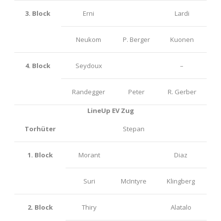
3. Block
Erni
Lardi
Neukom
P. Berger
Kuonen
4. Block
Seydoux
–
Randegger
Peter
R. Gerber
LineUp EV Zug
Torhüter
Stepan
1. Block
Morant
Diaz
Suri
McIntyre
Klingberg
2. Block
Thiry
Alatalo