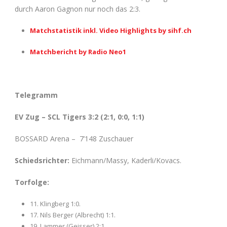
durch Aaron Gagnon nur noch das 2:3.
Matchstatistik inkl. Video Highlights by sihf.ch
Matchbericht by Radio Neo1
Telegramm
EV Zug – SCL Tigers 3:2 (2:1, 0:0, 1:1)
BOSSARD Arena – 7’148 Zuschauer
Schiedsrichter:
Eichmann/Massy, Kaderli/Kovacs.
Torfolge:
11. Klingberg 1:0.
17. Nils Berger (Albrecht) 1:1.
19. Lammer (Geisser) 2:1.