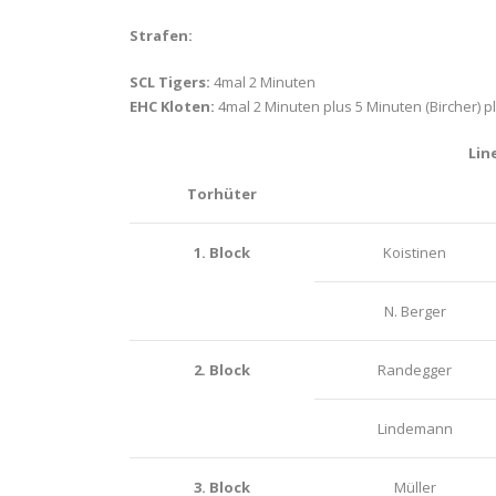
Strafen:
SCL Tigers:
4
mal 2 Minuten
EHC Kloten:
4mal 2 Minuten plus 5 Minuten (Bircher) p
Lin
Torhüter
1. Block
Koistinen
N. Berger
2. Block
Randegger
Lindemann
3. Block
Müller