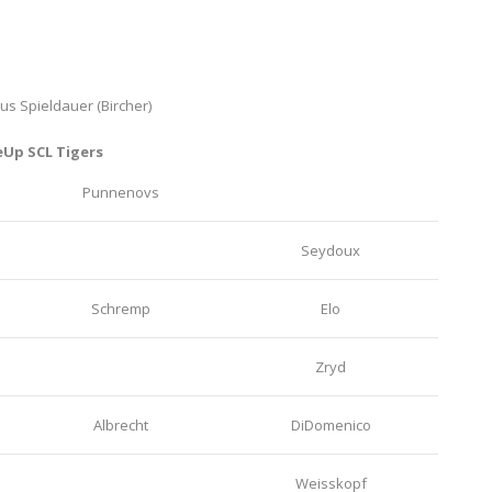
lus Spieldauer (Bircher)
eUp SCL Tigers
Punnenovs
Seydoux
Schremp
Elo
Zryd
Albrecht
DiDomenico
Weisskopf