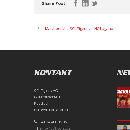
Share Post:
Matchbericht: SCL Tigers vs. HC Lugano
KONTAKT
NE
SCL Tigers AG
Güterstrasse 18
Postfach
CH-3550 Langnau i.E.
+41 34 408 35 35
info@scltigers.ch