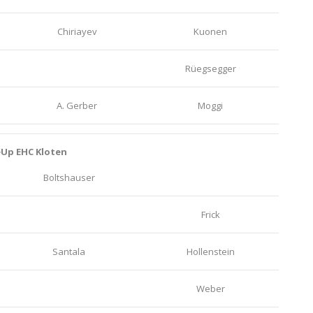
Chiriayev
Kuonen
Rüegsegger
A. Gerber
Moggi
eUp EHC Kloten
Boltshauser
Frick
Santala
Hollenstein
Weber