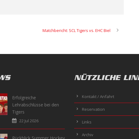
Matchbericht: SCL Tigers vs. EHC Biel
WS
NÜTZLICHE LIN
Kontakt / Anfahrt
Erfolgreiche
Lehrabschlüsse bei den
Reservation
Tigers
22 Jul 2026
Links
Archiv
Rückblick Summer Hockey