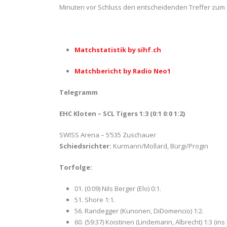
Minuten vor Schluss den entscheidenden Treffer zum 1:
Matchstatistik by sihf.ch
Matchbericht by Radio Neo1
Telegramm
EHC Kloten – SCL Tigers 1:3 (0:1 0:0 1:2)
SWISS Arena – 5’535 Zuschauer
Schiedsrichter:
Kurmann/Mollard, Bürgi/Progin
Torfolge:
01. (0:09) Nils Berger (Elo) 0:1.
51. Shore 1:1.
56. Randegger (Kunonen, DiDomencio) 1:2.
60. (59:37) Koistinen (Lindemann, Albrecht) 1:3 (ins 