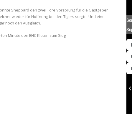
konnte Sheppard den zwei Tore Vorsprung für die Gastgeber
elcher wieder für Hoffnung bei den Tigers sorgte. Und eine
gar noch den Ausgleich.
rten Minute den EHC Kloten zum Sieg.