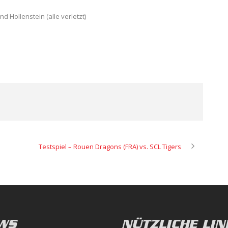
d Hollenstein (alle verletzt)
Testspiel – Rouen Dragons (FRA) vs. SCL Tigers
WS
NÜTZLICHE LIN