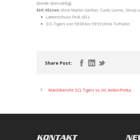
(beide überzählig).
EHC Kloten
ohne Martin Gerber, Cunti, Leone, Stoop un
Lattenschuss Frick (63.).
SCL Tigers von 59:00 bis 59:59 ohne Torhüter.
Share Post:
Matchbericht: SCL Tigers vs. HC Ambri-Piotta
KONTAKT
NE