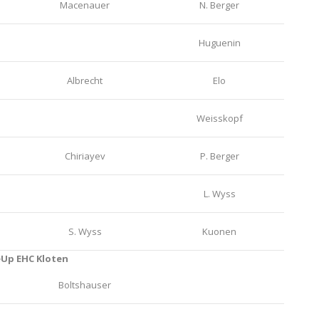
Macenauer
N. Berger
Huguenin
Albrecht
Elo
Weisskopf
Chiriayev
P. Berger
L. Wyss
S. Wyss
Kuonen
eUp EHC Kloten
Boltshauser