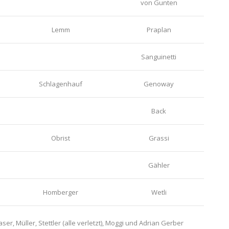
von Gunten
Lemm
Praplan
Sanguinetti
Schlagenhauf
Genoway
Back
Obrist
Grassi
Gähler
Homberger
Wetli
r, Müller, Stettler (alle verletzt), Moggi und Adrian Gerber