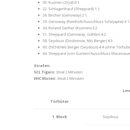
03. Kuonen (Zryd) 0:1.
22. Schlagenhauf (Sheppard) 1:1.
26. Bircher (Genoway) 2:1.
29. Genoway (Ramholt/Ausschluss Schirjajew) 3:1.
34. Roland Gerber (Kuonen) 3:2.
51. Sheppard (Genoway, Gähler) 4:2.
58. Seydoux (Dostoinow, Nils Berger) 4:3.
60. (59:59) Nils Berger (Seydoux) 4:4 (ohne Torhüter
64. Sheppard (von Gunten/Ausschluss Macenauer)
Strafen:
SCL Tigers:
3
mal 2 Minuten
EHC Kloten:
3mal 2 Minuten
Lin
Torhüter
1. Block
Seydoux