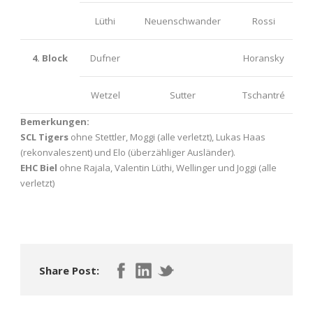
Lüthi
Neuenschwander
Rossi
4. Block
Dufner
Horansky
Wetzel
Sutter
Tschantré
Bemerkungen:
SCL Tigers
ohne Stettler, Moggi (alle verletzt), Lukas Haas
(rekonvaleszent) und Elo (überzähliger Ausländer).
EHC Biel
ohne Rajala, Valentin Lüthi, Wellinger und Joggi (alle
verletzt)
Share Post: