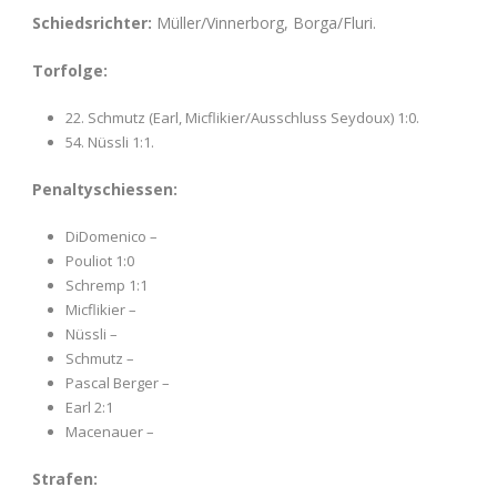
Schiedsrichter:
Müller/Vinnerborg, Borga/Fluri.
Torfolge:
22. Schmutz (Earl, Micflikier/Ausschluss Seydoux) 1:0.
54. Nüssli 1:1.
Penaltyschiessen:
DiDomenico –
Pouliot 1:0
Schremp 1:1
Micflikier –
Nüssli –
Schmutz –
Pascal Berger –
Earl 2:1
Macenauer –
Strafen: