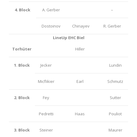
4. Block
A. Gerber
–
Dostoinov
Chiriayev
R. Gerber
LineUp EHC Biel
Torhüter
Hiller
1. Block
Jecker
Lundin
Micflikier
Earl
Schmutz
2. Block
Fey
Sutter
Pedretti
Haas
Pouliot
3. Block
Steiner
Maurer