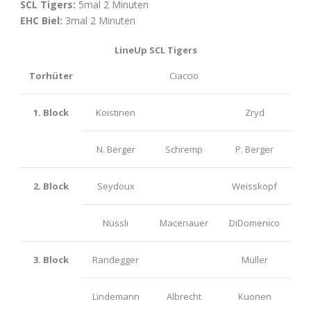
SCL Tigers:
5
mal 2 Minuten
EHC Biel:
3mal 2 Minuten
LineUp SCL Tigers
Torhüter
Ciaccio
1. Block
Koistinen
Zryd
N. Berger
Schremp
P. Berger
2. Block
Seydoux
Weisskopf
Nüssli
Macenauer
DiDomenico
3. Block
Randegger
Müller
Lindemann
Albrecht
Kuonen