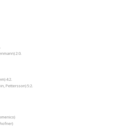
.
enmann) 2:0.
m) 4:2.
n, Pettersson) 5:2.
omenico)
hofner)