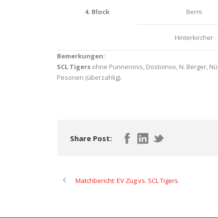
4. Block
Berni
Hinterkircher
Bemerkungen:
SCL Tigers
ohne Punnenovs, Dostoinov, N. Berger, Nüssli,
Pesonen (überzahlig).
Share Post:
Matchbericht: EV Zug vs. SCL Tigers