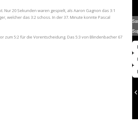
t. Nur 20 Sekunden waren gespielt, als Aaron Gagnon das 3:1
er, welcher das 3:2 schoss. In der 37. Minute konnte Pascal
Tor zum 5:2 für die Vorentscheidung. Das 5:3 von Blindenbacher 67