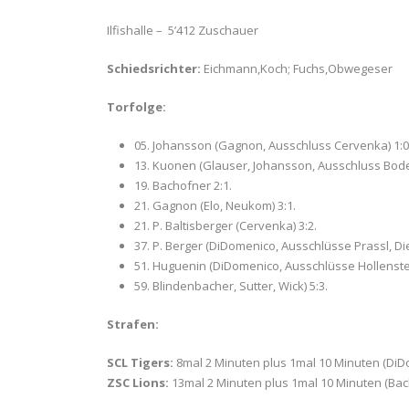
Ilfishalle – 5’412 Zuschauer
Schiedsrichter:
Eichmann,Koch; Fuchs,Obwegeser
Torfolge:
05. Johansson (Gagnon, Ausschluss Cervenka) 1:0
13. Kuonen (Glauser, Johansson, Ausschluss Bod
19. Bachofner 2:1.
21. Gagnon (Elo, Neukom) 3:1.
21. P. Baltisberger (Cervenka) 3:2.
37. P. Berger (DiDomenico, Ausschlüsse Prassl, Die
51. Huguenin (DiDomenico, Ausschlüsse Hollenstei
59. Blindenbacher, Sutter, Wick) 5:3.
Strafen:
SCL Tigers:
8mal 2 Minuten plus 1mal 10 Minuten (DiD
ZSC Lions:
13mal 2 Minuten plus 1mal 10 Minuten (Bac