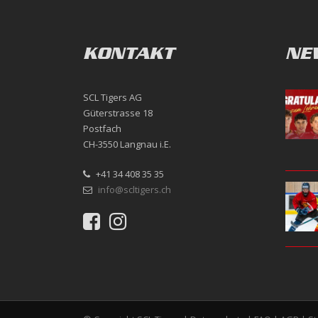
KONTAKT
NE
SCL Tigers AG
Güterstrasse 18
Postfach
CH-3550 Langnau i.E.
+41 34 408 35 35
info@scltigers.ch