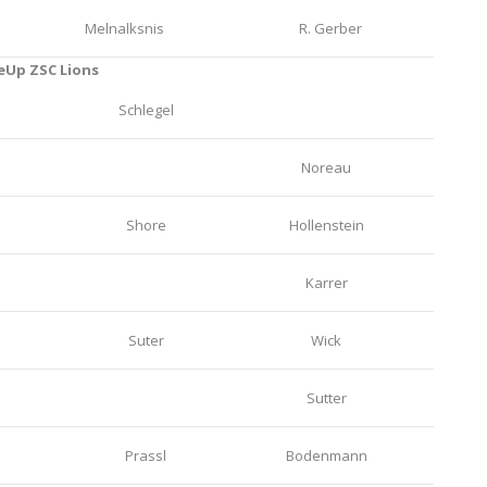
Melnalksnis
R. Gerber
eUp ZSC Lions
Schlegel
Noreau
Shore
Hollenstein
Karrer
Suter
Wick
Sutter
Prassl
Bodenmann