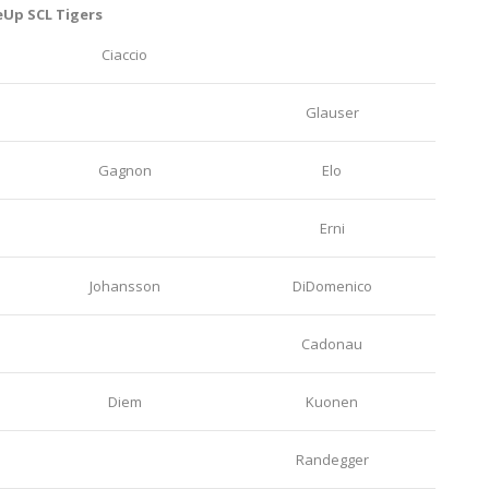
eUp SCL Tigers
Ciaccio
Glauser
Gagnon
Elo
Erni
Johansson
DiDomenico
Cadonau
Diem
Kuonen
Randegger