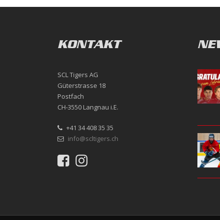
KONTAKT
NE
SCL Tigers AG
Güterstrasse 18
Postfach
CH-3550 Langnau i.E.
+41 34 408 35 35
info@scltigers.ch