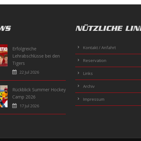
WS
NÜTZLICHE LIN
Kontakt / Anfahrt
Erfolgreiche
Lehrabschlüsse bei den
Reservation
Tigers
22 Jul 2026
Links
Archiv
Rückblick Summer Hockey
Camp 2026
Impressum
17 Jul 2026