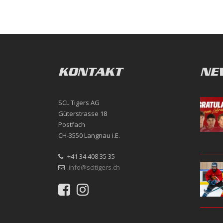
KONTAKT
NE
SCL Tigers AG
Güterstrasse 18
Postfach
CH-3550 Langnau i.E.
+41 34 408 35 35
info@scltigers.ch