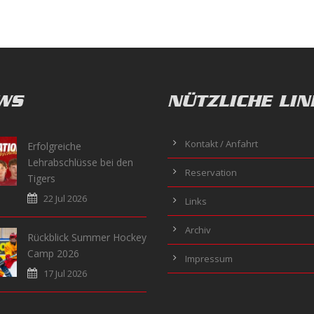
WS
NÜTZLICHE LIN
Kontakt / Anfahrt
Erfolgreiche
Lehrabschlüsse bei den
Reservation
Tigers
22 Jul 2026
Links
Archiv
Rückblick Summer Hockey
Camp 2026
Impressum
17 Jul 2026