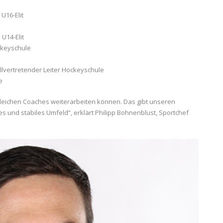
U16-Elit
U14-Elit
ckeyschule
ellvertretender Leiter Hockeyschule
e
n gleichen Coaches weiterarbeiten können. Das gibt unseren
es und stabiles Umfeld“, erklärt Philipp Bohnenblust, Sportchef