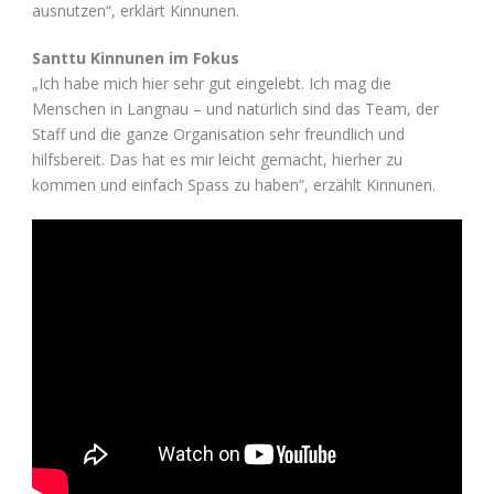
ausnutzen“, erklärt Kinnunen.
Santtu Kinnunen im Fokus
„Ich habe mich hier sehr gut eingelebt. Ich mag die
Menschen in Langnau – und natürlich sind das Team, der
Staff und die ganze Organisation sehr freundlich und
hilfsbereit. Das hat es mir leicht gemacht, hierher zu
kommen und einfach Spass zu haben“, erzählt Kinnunen.