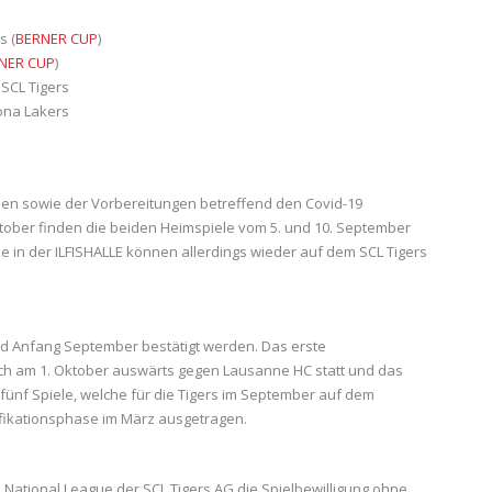
e
s (
BERNER CUP
)
NER CUP
)
 SCL Tigers
Jona Lakers
len sowie der Vorbereitungen betreffend den Covid-19
tober finden die beiden Heimspiele vom 5. und 10. September
ele in der ILFISHALLE können allerdings wieder auf dem SCL Tigers
ird Anfang September bestätigt werden. Das erste
lich am 1. Oktober auswärts gegen Lausanne HC statt und das
fünf Spiele, welche für die Tigers im September auf dem
ikationsphase im März ausgetragen.
 National League der SCL Tigers AG die Spielbewilligung ohne