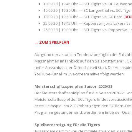
10.09.20 | 19:45 Uhr — SCL Tigers vs. HC Lausann
16.09.20 | 19:30 Uhr — SC Langenthal vs. SCL Tiger
18.09.20 | 19:30 Uhr — SCL Tigers vs. SC Bern (
BER
25.09.20 | 19:45 Uhr — Rapperswil-Jona Lakers vs.
26.09.20 | 19:00 Uhr — SCL Tigers vs. Rapperswil-
→
ZUM
SPIELPLAN
Aufgrund der aktuellen Tendenz bezüglich der Fallzah
Massnahmen im Hinblick auf den Saisonstart am 1. Ok
unter Ausschluss der Öffentlichkeit statt. Die Heimspi
YouTube-Kanal im Live-Stream mitverfolgt werden.
Meisterschaftsspielplan Saison 2020/21
Der Meisterschaftsspielplan für die Saison 2020/21 w
Meisterschaftsspiel der SCL Tigers findet voraussicht
erste Heimspiel am 2. Oktober gegen den SC Bern. Die 
Programm gestanden sind, werden am Ende der Qualif
Spielberechtigung für die Tigers
Ausserdem darf mit Freude mitgeteilt werden, dass die