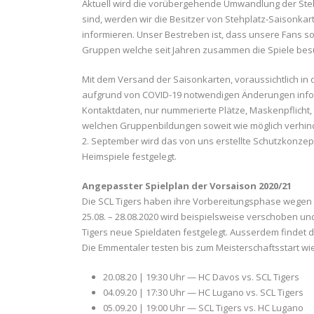
Aktuell wird die vorübergehende Umwandlung der Stehpl
sind, werden wir die Besitzer von Stehplatz-Saisonka
informieren. Unser Bestreben ist, dass unsere Fans so
Gruppen welche seit Jahren zusammen die Spiele besu
Mit dem Versand der Saisonkarten, voraussichtlich in
aufgrund von COVID-19 notwendigen Änderungen inform
Kontaktdaten, nur nummerierte Plätze, Maskenpflicht,
welchen Gruppenbildungen soweit wie möglich verhi
2. September wird das von uns erstellte Schutzkonze
Heimspiele festgelegt.
Angepasster Spielplan der Vorsaison 2020/21
Die SCL Tigers haben ihre Vorbereitungsphase wegen
25.08. – 28.08.2020 wird beispielsweise verschoben und
Tigers neue Spieldaten festgelegt. Ausserdem findet 
Die Emmentaler testen bis zum Meisterschaftsstart wie 
20.08.20 | 19:30 Uhr — HC Davos vs. SCL Tigers
04.09.20 | 17:30 Uhr — HC Lugano vs. SCL Tigers
05.09.20 | 19:00 Uhr — SCL Tigers vs. HC Lugano