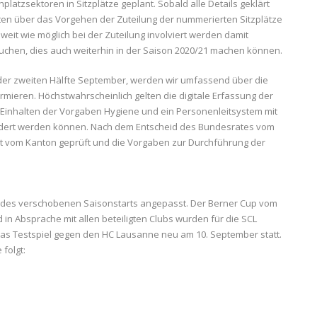
atzsektoren in Sitzplätze geplant. Sobald alle Details geklärt
rten über das Vorgehen der Zuteilung der nummerierten Sitzplätze
weit wie möglich bei der Zuteilung involviert werden damit
chen, dies auch weiterhin in der Saison 2020/21 machen können.
 der zweiten Hälfte September, werden wir umfassend über die
ieren. Höchstwahrscheinlich gelten die digitale Erfassung der
 Einhalten der Vorgaben Hygiene und ein Personenleitsystem mit
ndert werden können. Nach dem Entscheid des Bundesrates vom
pt vom Kanton geprüft und die Vorgaben zur Durchführung der
 des verschobenen Saisonstarts angepasst. Der Berner Cup vom
 in Absprache mit allen beteiligten Clubs wurden für die SCL
das Testspiel gegen den HC Lausanne neu am 10. September statt.
folgt: