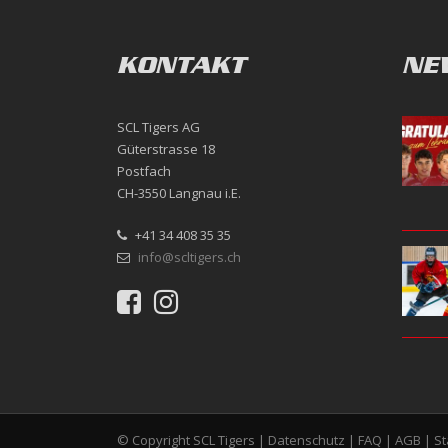
KONTAKT
NE
SCL Tigers AG
Güterstrasse 18
Postfach
CH-3550 Langnau i.E.
+41 34 408 35 35
info@scltigers.ch
© Copyright SCL Tigers |
Datenschutz
|
FAQ
|
AGB
|
S