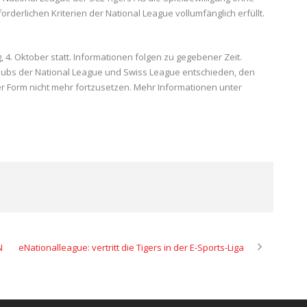
rforderlichen Kriterien der National League vollumfänglich erfüllt.
 4. Oktober statt. Informationen folgen zu gegebener Zeit.
ubs der National League und Swiss League entschieden, den
er Form nicht mehr fortzusetzen. Mehr Informationen unter
N
eNationalleague: vertritt die Tigers in der E-Sports-Liga