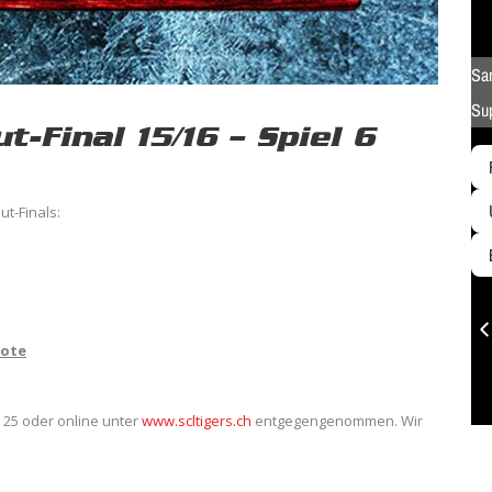
-Final 15/16 – Spiel 6
ut-Finals:
bote
 25 oder online unter
www.scltigers.ch
entgegengenommen. Wir