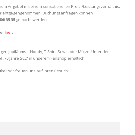
inem Angebot mit einem sensationellen Preis-/Leistungsverhältnis.
r
entgegengenommen. Buchungsanfragen können
408 35 35
gemacht werden.
ner
hier
.
igen Jubiläums – Hoody, T-Shirt, Schal oder Mütze. Unter dem
el „70 Jahre SCL“ in unserem Fanshop erhältlich.
ikel! Wir freuen uns auf Ihren Besuch!