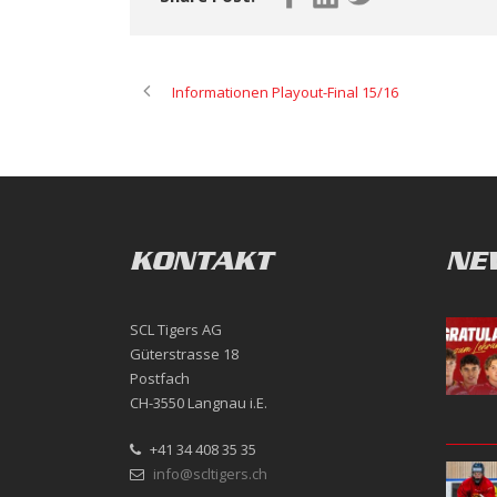
Informationen Playout-Final 15/16
KONTAKT
NE
SCL Tigers AG
Güterstrasse 18
Postfach
CH-3550 Langnau i.E.
+41 34 408 35 35
info@scltigers.ch