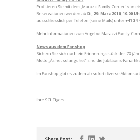
Profitieren Sie mit dem „Marazzi Family-Corner“ von e
Reservationen werden ab
Di, 29. März 2016, 10.00 Uh
ausschliesslich per Telefon (keine Mails) unter
+41 34 
Mehr Informationen zum Angebot Marazzi Family-Cor
News aus dem Fanshop
Sichern Sie sich noch ein Erinnerungsstück des 70-jähr
Motto „Äs het solangs het“ sind die Jubiläums-Fanartik
Im Fanshop gibt es zudem ab sofort diverse Aktionsart
Ihre SCL Tigers
Share Post: