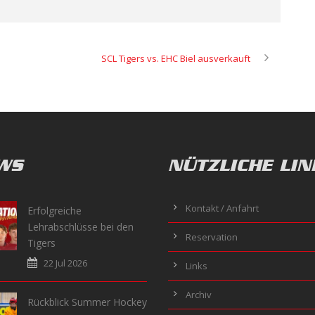
SCL Tigers vs. EHC Biel ausverkauft
WS
NÜTZLICHE LIN
Kontakt / Anfahrt
Erfolgreiche
Lehrabschlüsse bei den
Reservation
Tigers
22 Jul 2026
Links
Archiv
Rückblick Summer Hockey