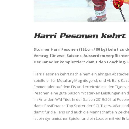
Harri Pesonen kehrt 
Stürmer Harri Pesonen (182 cm / 90 kg) kehrt zu 
Vertrag für zwei Saisons. Ausserdem verpflichten
Der Kanadier komplettiert damit den Coaching-S
Harri Pesonen kehrt nach einem einjährigen Abstecher 
spielte er für Metallurg Magnitogorsk und Ak Bars Kaza
Emmentaler auf dem Eis und erreichte mit den Tigers in
Pesonen eine gute Saison mit starken Leistungen an d
im Final den WM-Titel. In der Saison 2019/20 hat Pesone
damit PostFinance Top Scorer der SCL Tigers. «Wir sin
damit für die Fans und auch die Mannschaft ein Zeich
ist ein dynamischer Spieler und ein Leader mit viel Erf