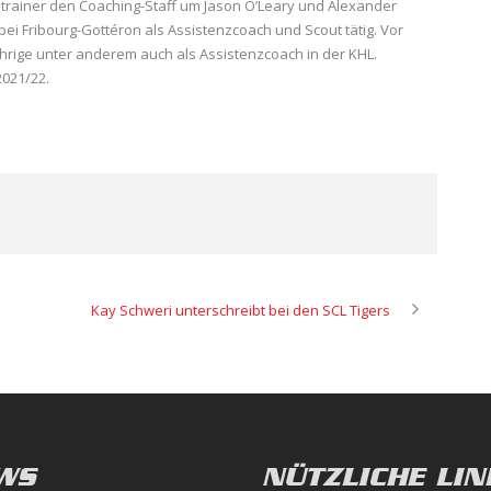
trainer den Coaching-Staff um Jason O’Leary und Alexander
f bei Fribourg-Gottéron als Assistenzcoach und Scout tätig. Vor
hrige unter anderem auch als Assistenzcoach in der KHL.
2021/22.
Kay Schweri unterschreibt bei den SCL Tigers
WS
NÜTZLICHE LIN