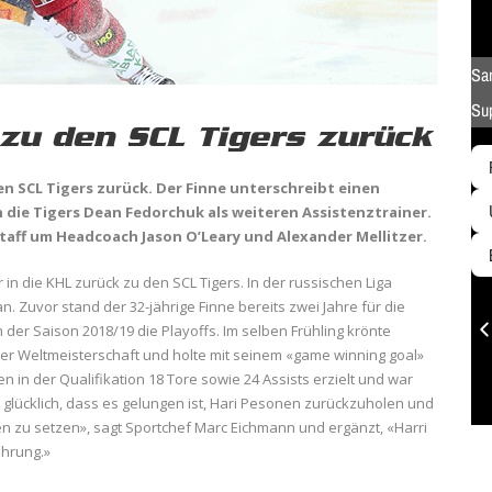
zu den SCL Tigers zurück
den SCL Tigers zurück. Der Finne unterschreibt einen
 die Tigers Dean Fedorchuk als weiteren Assistenztrainer.
taff um Headcoach Jason O’Leary und Alexander Mellitzer.
in die KHL zurück zu den SCL Tigers. In der russischen Liga
n. Zuvor stand der 32-jährige Finne bereits zwei Jahre für die
 der Saison 2018/19 die Playoffs. Im selben Frühling krönte
er Weltmeisterschaft und holte mit seinem «game winning goal»
n in der Qualifikation 18 Tore sowie 24 Assists erzielt und war
d glücklich, dass es gelungen ist, Hari Pesonen zurückzuholen und
en zu setzen», sagt Sportchef Marc Eichmann und ergänzt, «Harri
ahrung.»