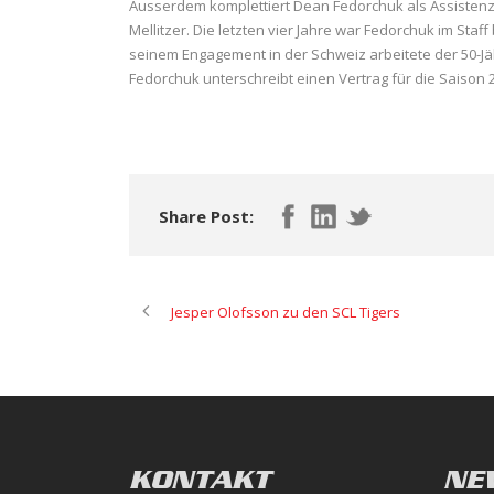
Ausserdem komplettiert Dean Fedorchuk als Assistenz
Mellitzer. Die letzten vier Jahre war Fedorchuk im Staf
seinem Engagement in der Schweiz arbeitete der 50-Jä
Fedorchuk unterschreibt einen Vertrag für die Saison 
Share Post:
Jesper Olofsson zu den SCL Tigers
KONTAKT
NE