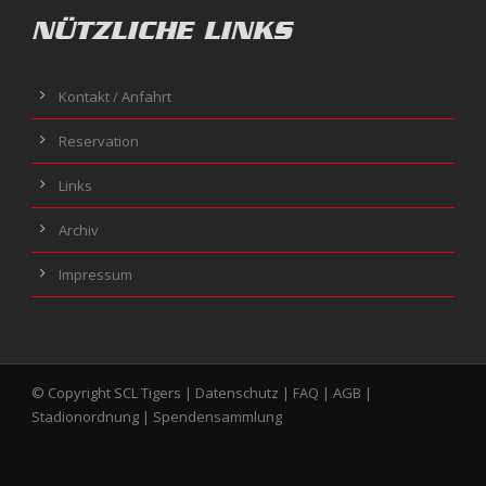
NÜTZLICHE LINKS
Kontakt / Anfahrt
Reservation
Links
Archiv
Impressum
© Copyright SCL Tigers |
Datenschutz
|
FAQ
|
AGB
|
Stadionordnung
|
Spendensammlung
Realized by