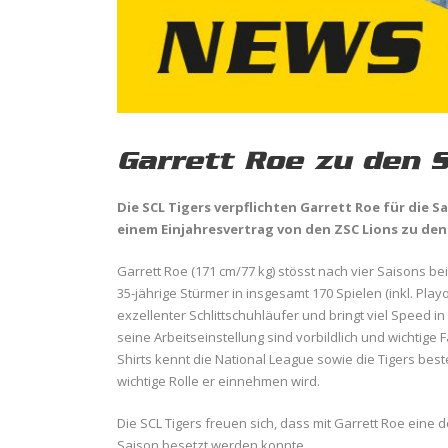
Garrett Roe zu den S
Die SCL Tigers verpflichten Garrett Roe für die 
einem Einjahresvertrag von den ZSC Lions zu den 
Garrett Roe (171 cm/77 kg) stösst nach vier Saisons b
35-jährige Stürmer in insgesamt 170 Spielen (inkl. Playo
exzellenter Schlittschuhläufer und bringt viel Speed 
seine Arbeitseinstellung sind vorbildlich und wichtige
Shirts kennt die National League sowie die Tigers bes
wichtige Rolle er einnehmen wird.
Die SCL Tigers freuen sich, dass mit Garrett Roe eine
Saison besetzt werden konnte.