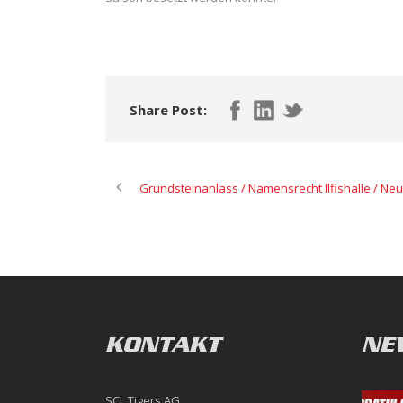
Share Post:
Grundsteinanlass / Namensrecht Ilfishalle / N
KONTAKT
NE
SCL Tigers AG