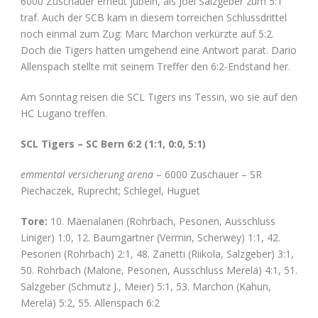
6000 Zuschauer erneut jubeln, als Joel Salzgeber zum 5:1
traf. Auch der SCB kam in diesem torreichen Schlussdrittel
noch einmal zum Zug: Marc Marchon verkürzte auf 5:2.
Doch die Tigers hatten umgehend eine Antwort parat. Dario
Allenspach stellte mit seinem Treffer den 6:2-Endstand her.
Am Sonntag reisen die SCL Tigers ins Tessin, wo sie auf den
HC Lugano treffen.
SCL Tigers – SC Bern 6:2 (1:1, 0:0, 5:1)
emmental versicherung arena
– 6000 Zuschauer – SR
Piechaczek, Ruprecht; Schlegel, Huguet
Tore:
10. Mäenalanen (Rohrbach, Pesonen, Ausschluss
Liniger) 1:0, 12. Baumgartner (Vermin, Scherwey) 1:1, 42.
Pesonen (Rohrbach) 2:1, 48. Zanetti (Riikola, Salzgeber) 3:1,
50. Rohrbach (Malone, Pesonen, Ausschluss Merelä) 4:1, 51.
Salzgeber (Schmutz J., Meier) 5:1, 53. Marchon (Kahun,
Merelä) 5:2, 55. Allenspach 6:2