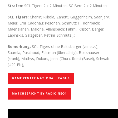
Strafen:
SCL Tigers 2 x 2 Minuten, SC Bern 2 x 2 Minuten
SCL Tigers:
Charlin; Riikola, Zanetti; Guggenheim, Saarijärvi;
Meier, Erni; Cadonau; Pesonen, Schmutz F., Rohrbach;
Mäenalanen, Malone, Allenspach; Fahrni, Kristof, Berger;
Lapinskis, Salzgeber, Petrini; Schmutz J.;
Bemerkung:
SCL Tigers ohne Baltisberger (verletzt),
Saarela, Paschoud, Felcman (überzählig), Boltshauser
(krank), Mathys, Dukurs, Jenni (Chur), Rossi (Basel), Schwab
(U20-Elit),
GAME CENTER NATIONAL LEAGUE
MATCHBERICHT BY RADIO NEO1