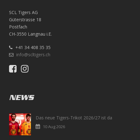
SCL Tigers AG
Güterstrasse 18
Postfach
CH-3550 Langnau i.E.
+41 34 408 35 35
info@scltigers.ch
NEWS
Das neue Tigers-Trikot 2026/27 ist da
10 Aug 2026