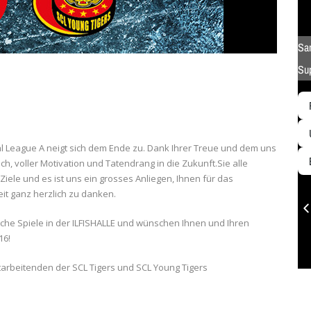
nal League A neigt sich dem Ende zu. Dank Ihrer Treue und dem uns
h, voller Motivation und Tatendrang in die Zukunft.Sie alle
Ziele und es ist uns ein grosses Anliegen, Ihnen für das
 ganz herzlich zu danken.
che Spiele in der ILFISHALLE und wünschen Ihnen und Ihren
16!
tarbeitenden der SCL Tigers und SCL Young Tigers