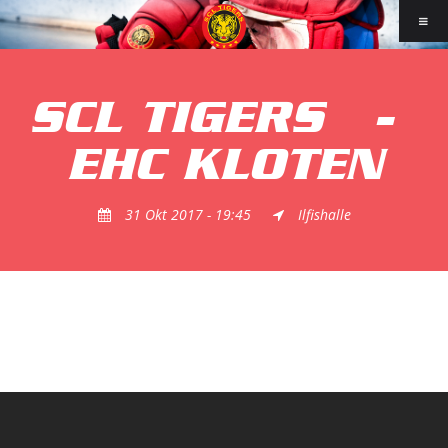
SCL TIGERS
-
EHC KLOTEN
31 Okt 2017 - 19:45
Ilfishalle