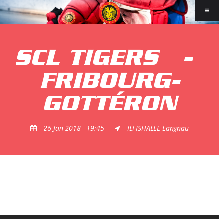
SCL TIGERS
-
FRIBOURG-
GOTTÉRON
26 Jan 2018 - 19:45
ILFISHALLE Langnau