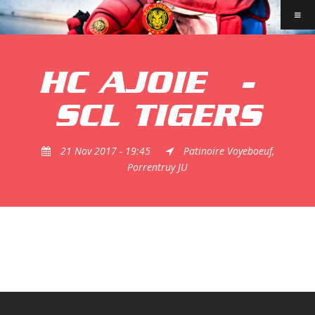
HC AJOIE
-
SCL TIGERS
21 Nov 2017 - 19:45
Patinoire Voyeboeuf,
Porrentruy JU