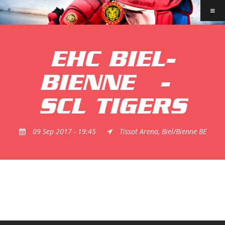
EHC BIEL-
BIENNE
-
SCL TIGERS
09 Sep 2017 - 19:45
Tissot Arena, Biel/Bienne BE