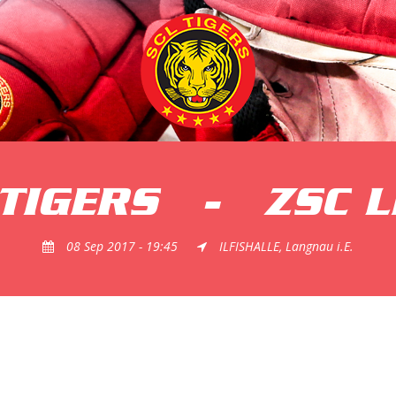
 TIGERS
-
ZSC L
08 Sep 2017 - 19:45
ILFISHALLE, Langnau i.E.