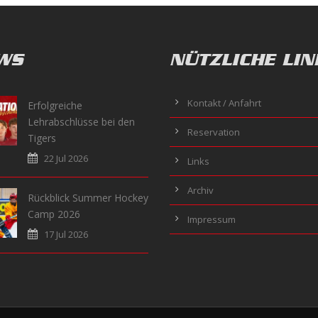
WS
NÜTZLICHE LIN
Kontakt / Anfahrt
Erfolgreiche
Lehrabschlüsse bei den
Reservation
Tigers
22 Jul 2026
Links
Archiv
Rückblick Summer Hockey
Camp 2026
Impressum
17 Jul 2026