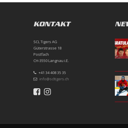
KONTAKT
NE
SCL Tigers AG
Güterstrasse 18
Postfach
CH-3550 Langnau i.E.
+41 34 408 35 35
info@scltigers.ch