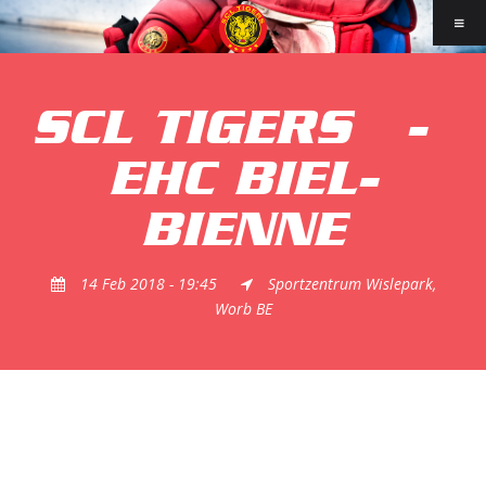
SCL TIGERS
-
EHC BIEL-
BIENNE
14 Feb 2018 - 19:45
Sportzentrum Wislepark,
Worb BE