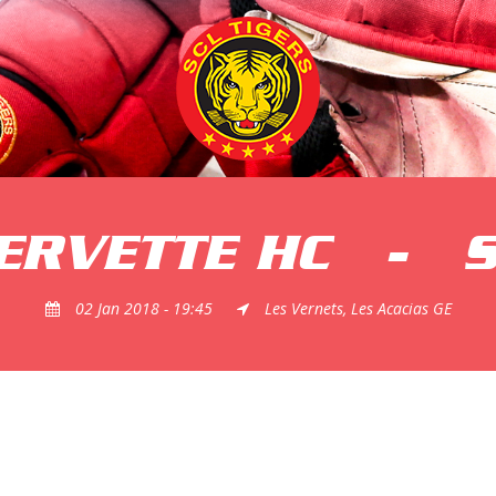
ERVETTE HC
-
S
02 Jan 2018 - 19:45
Les Vernets, Les Acacias GE