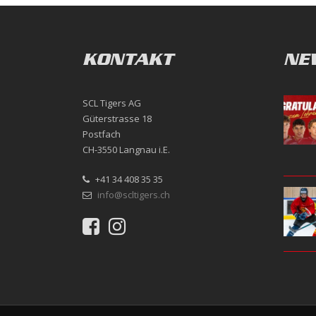
KONTAKT
NE
SCL Tigers AG
Güterstrasse 18
Postfach
CH-3550 Langnau i.E.
+41 34 408 35 35
info@scltigers.ch