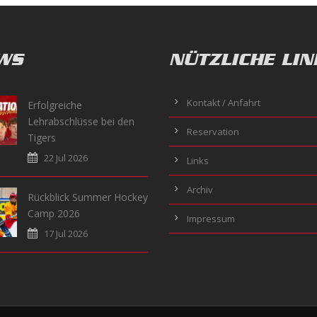
WS
NÜTZLICHE LIN
Kontakt / Anfahrt
Erfolgreiche
Lehrabschlüsse bei den
Reservation
Tigers
22 Jul 2026
Links
Archiv
Rückblick Summer Hockey
Camp 2026
Impressum
17 Jul 2026