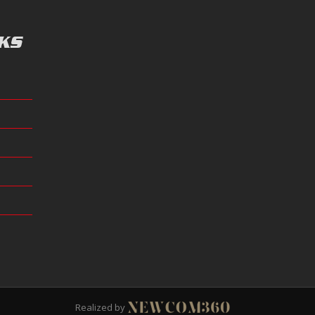
KS
Realized by