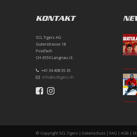
KONTAKT
NE
SCL Tigers AG
Güterstrasse 18
Postfach
CH-3550 Langnau i.E.
+41 34 408 35 35
info@scltigers.ch
© Copyright SCL Tigers |
Datenschutz
|
FAQ
|
AGB
|
S