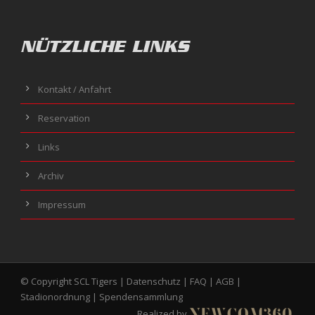
NÜTZLICHE LINKS
Kontakt / Anfahrt
Reservation
Links
Archiv
Impressum
© Copyright SCL Tigers |
Datenschutz
|
FAQ
|
AGB
|
Stadionordnung
|
Spendensammlung
Realized by