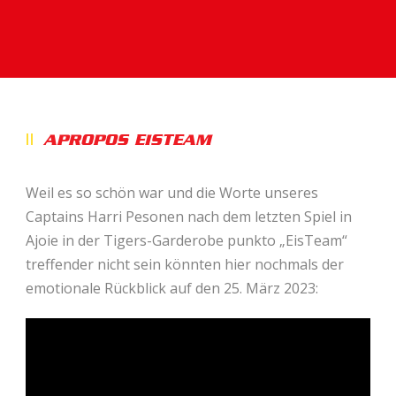
APROPOS EISTEAM
Weil es so schön war und die Worte unseres
Captains Harri Pesonen nach dem letzten Spiel in
Ajoie in der Tigers-Garderobe punkto „EisTeam“
treffender nicht sein könnten hier nochmals der
emotionale Rückblick auf den 25. März 2023: